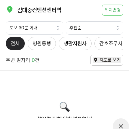
김대중컨벤션센터역
위치변경
도보 30분 이내
추천순
전체
병원동행
생활지원사
간호조무사
주변 일자리
0
건
지도로 보기
찾으시는 조건의 일자리가 없습니다
더욱더 노력하는 케어파트너가 되겠습니다.