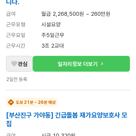
니다.
급여
월급 2,268,500원 ~ 260만원
근무유형
시설요양
근무요일
주5일근무
근무시간
3조 2교대
관심
일자리정보 더보기
2일전
등록
도보 21분 ~ 26분 예상
[부산진구 가야동] 긴급돌봄 재가요양보호사 모
집
급여
시급 10,320원