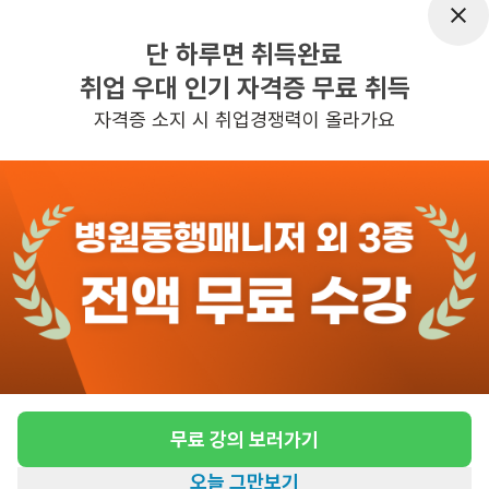
어르신정보
남성
단 하루면 취득완료
근무요일
평일 : 주3일, 9~12시(3시간) , 주 3일 
취업 우대 인기 자격증 무료 취득
근무
자격증 소지 시 취업경쟁력이 올라가요
관심
일자리정보 더보기
3일전
등록
도보 22분 ~ 27분 예상
재가요양보호사
급여
시급 10,320원
근무유형
방문요양
무료 강의 보러가기
어르신정보
남성 · 4등급
오늘 그만보기