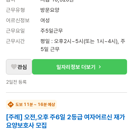
근무유형
방문요양
어르신정보
여성
근무요일
주5일근무
근무시간
평일 : 오후2시~5시(또는 1시~4시), 주 
5일 근무
관심
일자리정보 더보기
2일전
등록
도보 11분 ~ 16분 예상
[주례] 오전,오후 주6일 2등급 여자어르신 재가
요양보호사 모집