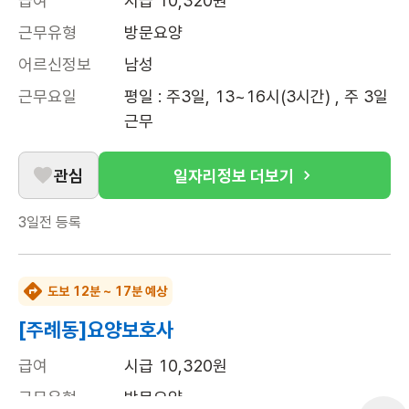
급여
시급 10,320원
근무유형
방문요양
어르신정보
남성
근무요일
평일 : 주3일, 13~16시(3시간) , 주 3일 
근무
관심
일자리정보 더보기
3일전
등록
도보 12분 ~ 17분 예상
[주례동]요양보호사
급여
시급 10,320원
근무유형
방문요양