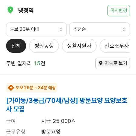
냉정역
위치변경
도보 30분 이내
추천순
전체
병원동행
생활지원사
간호조무사
주변 일자리
15
건
지도로 보기
도보 29분 ~ 34분 예상
[가야동/3등급/70세/남성] 방문요양 요양보호
사 모집
급여
시급 25,000원
근무유형
방문요양