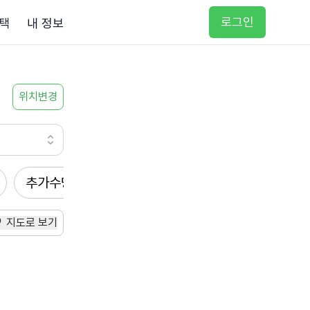
로그인
택
내 정보
위치변경
추가수당
방문요양
입주요양
방문목욕
지도로 보기