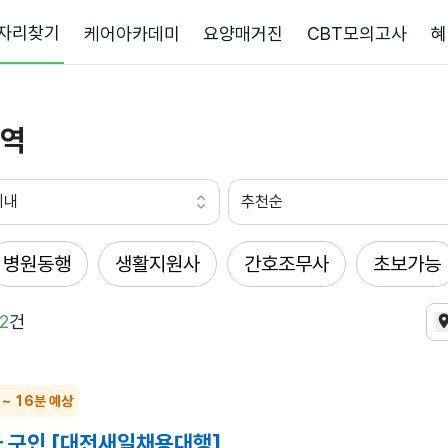
자리찾기
케어아카데미
요양매거진
CBT모의고사
혜
역
이내
추천순
병원동행
생활지원사
간호조무사
초보가능
2
건
 ~ 16분 예상
 구인 [대전새일채용대행]