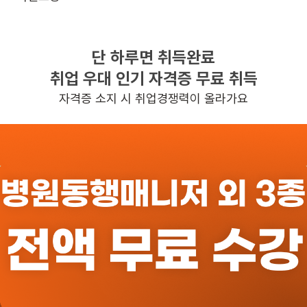
주5일근무
평일 : 주간근무 : 9시~18시

단 하루면 취득완료
야간근무 : 18시~익일09시

취업 우대 인기 자격증 무료 취득
, 주 5일 근무, 평균근무시간 : 40
자격증 소지 시 취업경쟁력이 올라가요
일자리정보 더보기
반경 3KM 이내의 일자리 확인하기