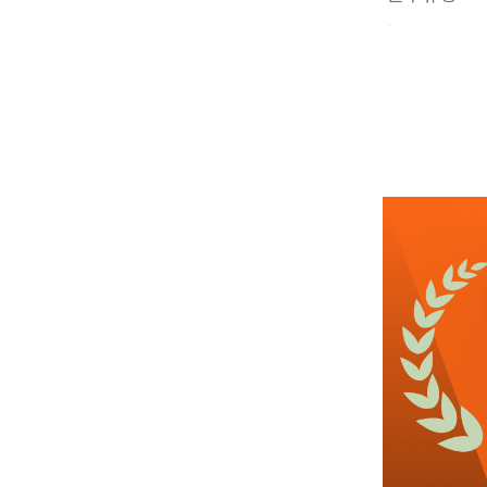
근무요일
근무시간
관심
4일전
등록