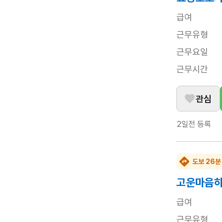
급여
근무유형
근무요일
근무시간
관심
2일전
등록
도보 26분
고운마음하
급여
근무유형