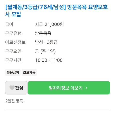
[월계동/3등급/76세/남성] 방문목욕 요양보호
사 모집
급여
시급 21,000원
근무유형
방문목욕
어르신정보
남성 · 3등급
근무요일
금 (주 1일)
근무시간
10:00~11:00
높은급여
초보가능
관심
일자리정보 더보기
2일전
등록