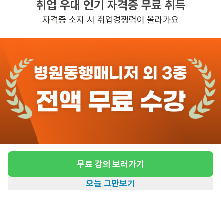
취업 우대 인기 자격증 무료 취득
높은급여
초보가능
자격증 소지 시 취업경쟁력이 올라가요
관심
일자리정보 더보기
4일전
등록
도보 27분 ~ 32분 예상
[상계동/4등급/88세/남성] 방문요양 요양보호
사 모집
급여
시급 13,500원
무료 강의 보러가기
근무유형
방문요양
오늘 그만보기
어르신정보
남성 · 4등급
홈
일자리찾기
아카데미
혜택
내 정보
근무요일
월~토 (주 6일)