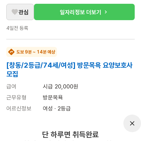
관심
일자리정보 더보기
4일전
등록
도보 9분 ~ 14분 예상
[창동/2등급/74세/여성] 방문목욕 요양보호사
모집
급여
시급 20,000원
근무유형
방문목욕
어르신정보
여성 · 2등급
근무요일
토 (주 1일)
근무시간
10:00~11:00
단 하루면 취득완료