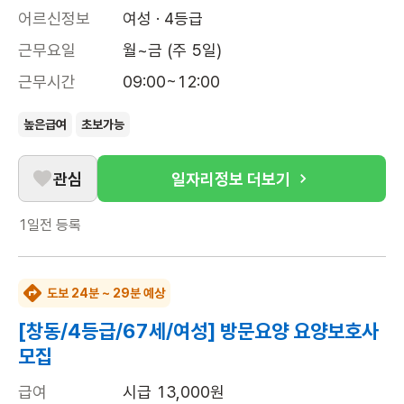
어르신정보
여성 · 4등급
근무요일
월~금 (주 5일)
근무시간
09:00~12:00
높은급여
초보가능
관심
일자리정보 더보기
1일전
등록
도보 24분 ~ 29분 예상
[창동/4등급/67세/여성] 방문요양 요양보호사
모집
급여
시급 13,000원