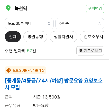
녹천역
위치변경
도보 30분 이내
추천순
전체
병원동행
생활지원사
간호조무사
주변 일자리
57
건
지도로 보기
도보 26분 ~ 31분 예상
[중계동/4등급/74세/여성] 방문요양 요양보호
사 모집
급여
시급 13,500원
근무유형
방문요양