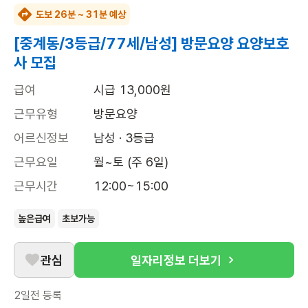
도보 26분 ~ 31분 예상
[중계동/3등급/77세/남성] 방문요양 요양보호
사 모집
급여
시급 13,000원
근무유형
방문요양
어르신정보
남성 · 3등급
근무요일
월~토 (주 6일)
근무시간
12:00~15:00
높은급여
초보가능
관심
일자리정보 더보기
2일전
등록