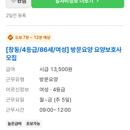
관심
일자리정보 더보기
2일전
등록
도보 7분 ~ 12분 예상
[창동/4등급/86세/여성] 방문요양 요양보호사
모집
급여
시급 13,500원
근무유형
방문요양
어르신정보
여성 · 4등급
근무요일
월~금 (주 5일)
근무시간
09:00~12:00
높은급여
초보가능