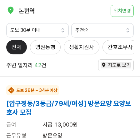
논현역
위치변경
도보 30분 이내
추천순
전체
병원동행
생활지원사
간호조무사
주변 일자리
42
건
지도로 보기
도보 29분 ~ 34분 예상
[압구정동/3등급/79세/여성] 방문요양 요양보
호사 모집
급여
시급 13,000원
근무유형
방문요양