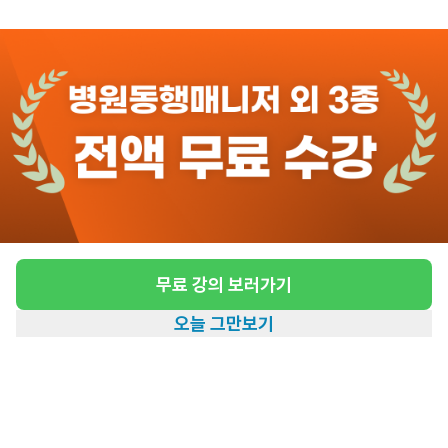
관심
일자리정보 더보기
2일전
등록
도보 13분 ~ 18분 예상
[잠원동/4등급/94세/남성] 방문요양 요양보호
사 모집
급여
시급 13,500원
무료 강의 보러가기
근무유형
방문요양
오늘 그만보기
어르신정보
남성 · 4등급
홈
일자리찾기
아카데미
혜택
내 정보
근무요일
화, 목 (주 2일)
근무시간
09:00~12:00