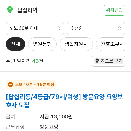
답십리역
위치변경
도보 30분 이내
추천순
전체
병원동행
생활지원사
간호조무사
주변 일자리
43
건
지도로 보기
도보 10분 ~ 15분 예상
[답십리동/4등급/79세/여성] 방문요양 요양보
호사 모집
급여
시급 13,000원
근무유형
방문요양