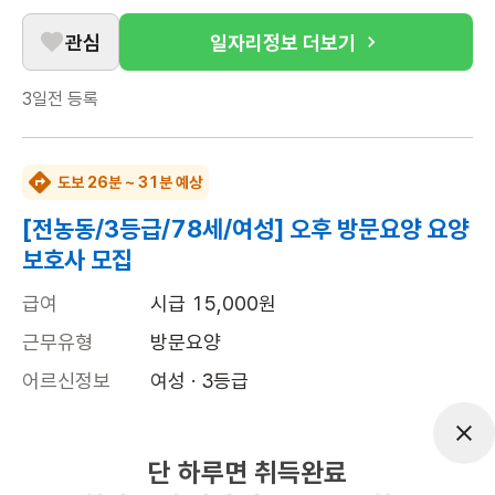
관심
일자리정보 더보기
3일전
등록
도보 26분 ~ 31분 예상
[전농동/3등급/78세/여성] 오후 방문요양 요양
보호사 모집
급여
시급 15,000원
근무유형
방문요양
어르신정보
여성 · 3등급
근무요일
월~금 (주 5일)
근무시간
16:00~19:00
단 하루면 취득완료