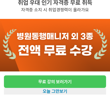
취업 우대 인기 자격증 무료 취득
높은급여
초보가능
자격증 소지 시 취업경쟁력이 올라가요
관심
일자리정보 더보기
3일전
등록
도보 27분 ~ 32분 예상
[용두동/등급없음/] 방문목욕 요양보호사 모집
급여
월급 2,400,000원
근무유형
방문목욕
무료 강의 보러가기
근무요일
월~금 (주 5일)
오늘 그만보기
근무시간
07:00~16:00
홈
일자리찾기
아카데미
혜택
내 정보
높은급여
초보가능