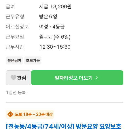
급여
시급 13,200원
근무유형
방문요양
어르신정보
여성 · 4등급
근무요일
월~토 (주 6일)
근무시간
12:30~15:30
높은급여
초보가능
관심
일자리정보 더보기
1일전
등록
도보 18분 ~ 23분 예상
[전농동/4등급/74세/여성] 방문요양 요양보호