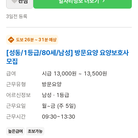
관심
일자리정보 더보기
3일전
등록
도보 26분 ~ 31분 예상
[성동/1등급/80세/남성] 방문요양 요양보호사
모집
급여
시급 13,000원 ~ 13,500원
근무유형
방문요양
어르신정보
남성 · 1등급
근무요일
월~금 (주 5일)
근무시간
09:30~13:30
높은급여
초보가능