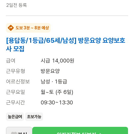
2일전
등록
도보 3분 ~ 8분 예상
[용답동/1등급/65세/남성] 방문요양 요양보호
사 모집
급여
시급 14,000원
근무유형
방문요양
어르신정보
남성 · 1등급
근무요일
월~토 (주 6일)
근무시간
09:30~13:30
높은급여
초보가능