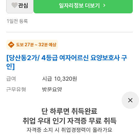
관심
일자리정보 더보기
1일전
등록
도보 27분 ~ 32분 예상
[당산동2가/ 4등급 여자어르신 요양보호사 구
인]
급여
시급 10,320원
근무유형
방문요양
어르신정보
여성 · 4등급
단 하루면 취득완료
근무요일
주5일근무
취업 우대 인기 자격증 무료 취득
근무시간
09:00~12:00
자격증 소지 시 취업경쟁력이 올라가요