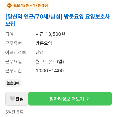
도보 12분 ~ 17분 예상
[당산역 인근/70세/남성] 방문요양 요양보호사
모집
급여
시급 13,500원
근무유형
방문요양
어르신정보
남성
근무요일
월~토 (주 6일)
근무시간
10:00~14:00
높은급여
관심
일자리정보 더보기
5일전
등록