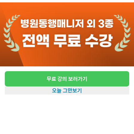
관심
일자리정보 더보기
1일전
등록
도보 21분 ~ 26분 예상
방문 요양보호사 (영등포구청 인근 1등급 할아
버지)
급여
시급 10,320원
무료 강의 보러가기
근무유형
방문요양
오늘 그만보기
어르신정보
남성 · 1등급
홈
일자리찾기
아카데미
혜택
내 정보
근무요일
주5일근무
근무시간
평일 : (근무시간) (오후) 1시 00분 ~ (오
후) 5시 00분, 주 5일 근무