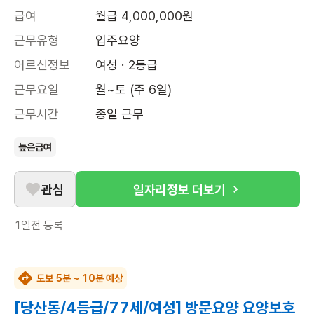
급여
월급 4,000,000원
근무유형
입주요양
어르신정보
여성 · 2등급
근무요일
월~토 (주 6일)
근무시간
종일 근무
높은급여
관심
일자리정보 더보기
1일전
등록
도보 5분 ~ 10분 예상
[당산동/4등급/77세/여성] 방문요양 요양보호