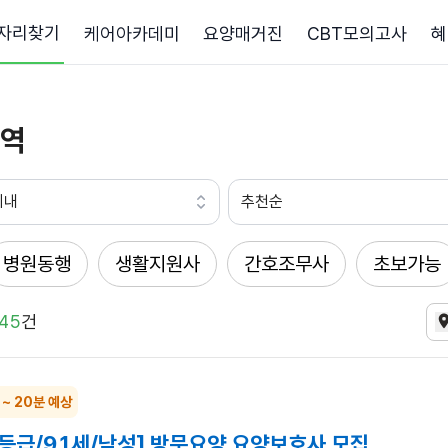
자리찾기
케어아카데미
요양매거진
CBT모의고사
혜
역
이내
추천순
병원동행
생활지원사
간호조무사
초보가능
45
건
 ~ 20분 예상
4등급/91세/남성] 방문요양 요양보호사 모집