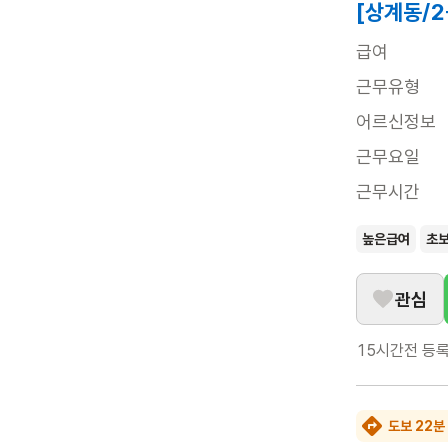
[상계동/
급여
근무유형
어르신정보
근무요일
근무시간
높은급여
초
관심
15시간전
등
도보 22분