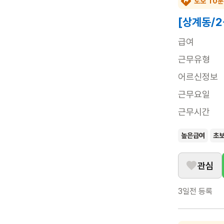
도보 10분
[상계동/
급여
근무유형
어르신정보
근무요일
근무시간
높은급여
초
관심
3일전
등록