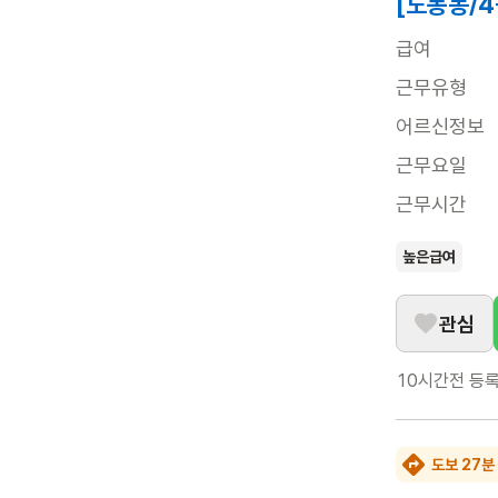
[도봉동/
급여
근무유형
어르신정보
근무요일
근무시간
높은급여
관심
10시간전
등
도보 27분