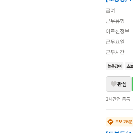
급여
근무유형
어르신정보
근무요일
근무시간
높은급여
초
관심
3시간전
등록
도보 25분