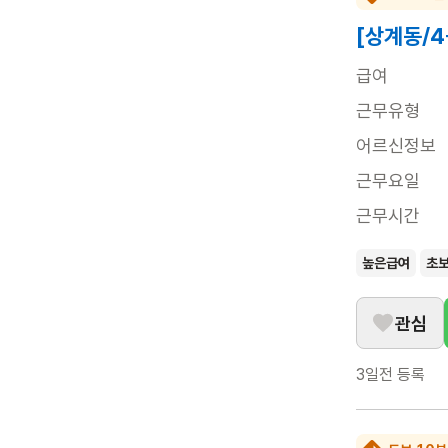
[상계동/
급여
근무유형
어르신정보
근무요일
근무시간
높은급여
초
관심
3일전
등록