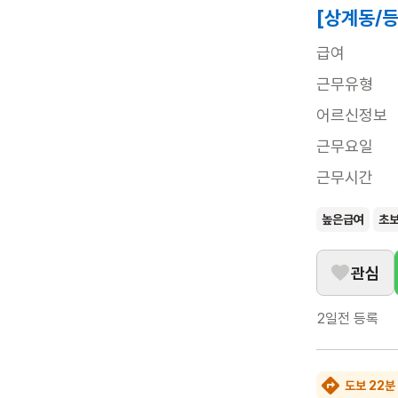
[상계동/등
급여
근무유형
어르신정보
근무요일
근무시간
높은급여
초
관심
2일전
등록
도보 22분