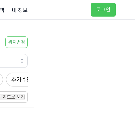
로그인
택
내 정보
위치변경
추가수당
방문요양
입주요양
방문목욕
지도로 보기