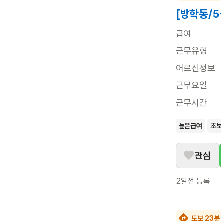
[방학동/5
급여
근무유형
어르신정보
근무요일
근무시간
높은급여
초
관심
2일전
등록
도보 23분