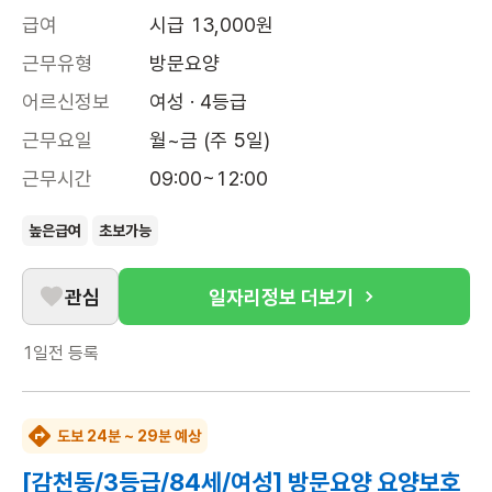
급여
시급 13,000원
근무유형
방문요양
어르신정보
여성 · 4등급
근무요일
월~금 (주 5일)
근무시간
09:00~12:00
높은급여
초보가능
관심
일자리정보 더보기
1일전
등록
도보 24분 ~ 29분 예상
[감천동/3등급/84세/여성] 방문요양 요양보호