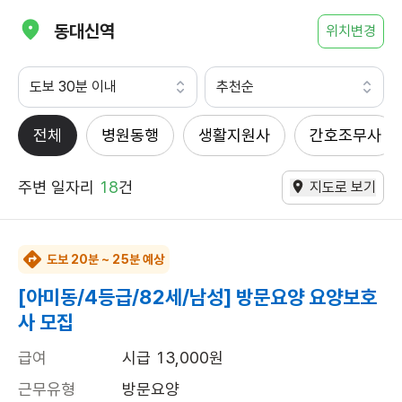
동대신역
위치변경
도보 30분 이내
추천순
전체
병원동행
생활지원사
간호조무사
주변 일자리
18
건
지도로 보기
도보 20분 ~ 25분 예상
[아미동/4등급/82세/남성] 방문요양 요양보호
사 모집
급여
시급 13,000원
근무유형
방문요양