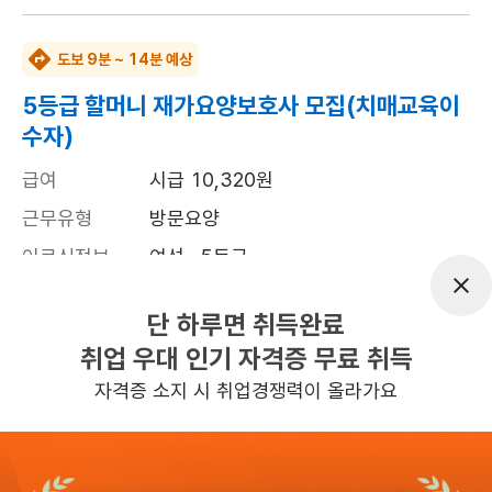
도보 9분 ~ 14분 예상
5등급 할머니 재가요양보호사 모집(치매교육이
수자)
급여
시급 10,320원
근무유형
방문요양
어르신정보
여성 · 5등급
근무요일
주5일근무
단 하루면 취득완료
근무시간
평일 : (근무시간) (오후) 1시 00분 ~ (오
취업 우대 인기 자격증 무료 취득
후) 4시 00분, 주 5일 근무
자격증 소지 시 취업경쟁력이 올라가요
관심
일자리정보 더보기
1일전
등록