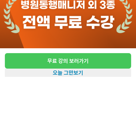
도보 18분 ~ 23분 예상
[중구 영주동] 재가요양보호사 모집
급여
시급 13,000원
근무유형
방문요양
무료 강의 보러가기
어르신정보
여성 · 4등급
오늘 그만보기
근무요일
주5일근무
홈
일자리찾기
아카데미
혜택
내 정보
근무시간
평일 : (근무시간) (오전) 9시 00분 ~ (정
오) 12시 00분, 주 5일 근무
관심
일자리정보 더보기
1일전
등록