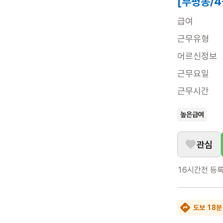
[부평동/
급여
근무유형
어르신정보
근무요일
근무시간
높은급여
관심
16시간전
등
도보 18분