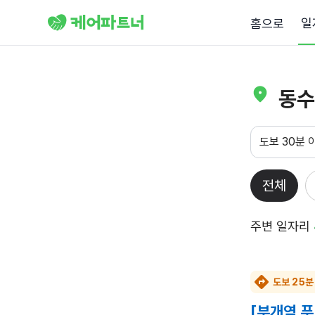
일
홈으로
동수
도보 30분 
전체
주변 일자리
도보 25분
[부개역 