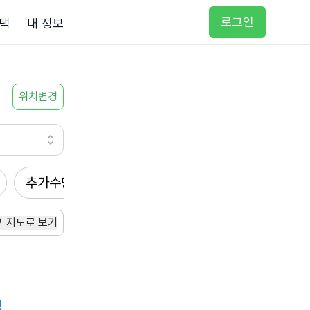
로그인
택
내 정보
위치변경
추가수당
방문요양
입주요양
방문목욕
지도로 보기
집