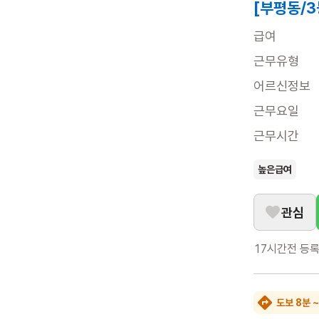
[부평동/
급여
근무유형
어르신정보
근무요일
근무시간
높은급여
관심
17시간전
등
도보 8분 