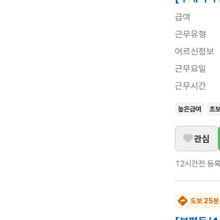
급여
근무유형
어르신정보
근무요일
근무시간
높은급여
초
관심
12시간전
등
도보 25분