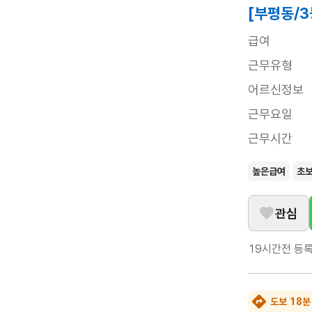
[부평동/
급여
근무유형
어르신정보
근무요일
근무시간
높은급여
초
관심
19시간전
등
도보 18분