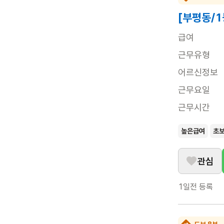
[부평동/
급여
근무유형
어르신정보
근무요일
근무시간
높은급여
초
관심
1일전
등록