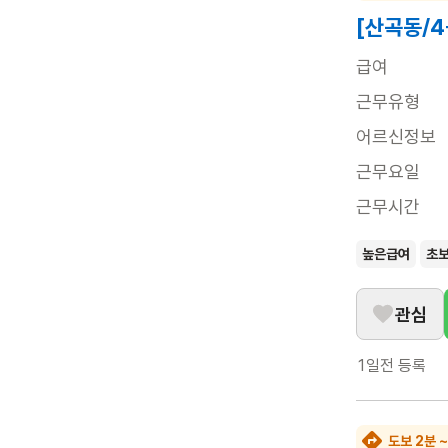
[산곡동/
급여
근무유형
어르신정보
근무요일
근무시간
높은급여
초
관심
1일전
등록
도보 2분 ~