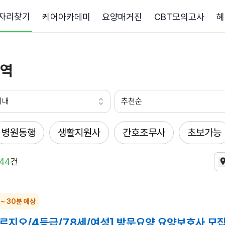
자리찾기
케어아카데미
요양매거진
CBT모의고사
혜
역
이내
추천순
병원동행
생활지원사
간호조무사
초보가능
44
건
 ~ 30분 예상
푸르지오/4등급/78세/여성] 방문요양 요양보호사 모