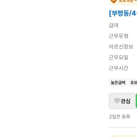
도보 8분 
[부평동/
급여
근무유형
어르신정보
근무요일
근무시간
높은급여
초
관심
2일전
등록