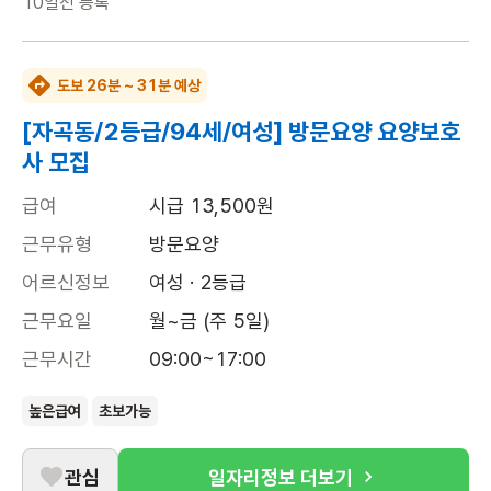
10일전
등록
도보 26분 ~ 31분 예상
[자곡동/2등급/94세/여성] 방문요양 요양보호
사 모집
급여
시급 13,500원
근무유형
방문요양
어르신정보
여성 · 2등급
근무요일
월~금 (주 5일)
근무시간
09:00~17:00
높은급여
초보가능
관심
일자리정보 더보기