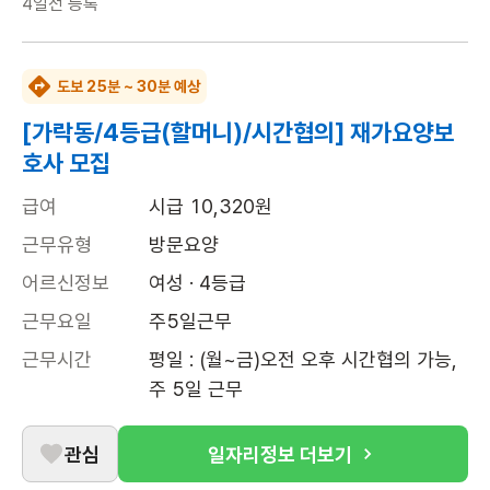
4일전
등록
도보 25분 ~ 30분 예상
[가락동/4등급(할머니)/시간협의] 재가요양보
호사 모집
급여
시급 10,320원
근무유형
방문요양
어르신정보
여성 · 4등급
근무요일
주5일근무
근무시간
평일 : (월~금)오전 오후 시간협의 가능, 
주 5일 근무
관심
일자리정보 더보기