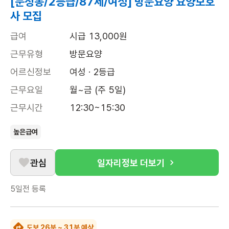
[문정동/2등급/87세/여성] 방문요양 요양보호
사 모집
급여
시급 13,000원
근무유형
방문요양
어르신정보
여성 · 2등급
근무요일
월~금 (주 5일)
근무시간
12:30~15:30
높은급여
관심
일자리정보 더보기
5일전
등록
도보 26분 ~ 31분 예상