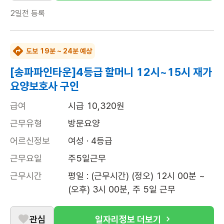
2일전
등록
도보 19분 ~ 24분 예상
[송파파인타운]4등급 할머니 12시~15시 재가
요양보호사 구인
급여
시급 10,320원
근무유형
방문요양
어르신정보
여성 · 4등급
근무요일
주5일근무
근무시간
평일 : (근무시간) (정오) 12시 00분 ~ 
(오후) 3시 00분, 주 5일 근무
관심
일자리정보 더보기