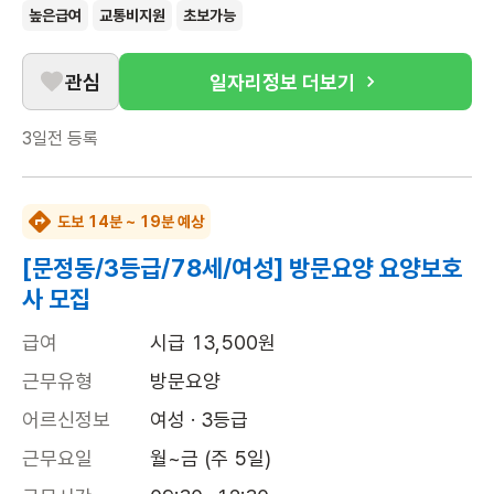
높은급여
교통비지원
초보가능
관심
일자리정보 더보기
3일전
등록
도보 14분 ~ 19분 예상
[문정동/3등급/78세/여성] 방문요양 요양보호
사 모집
급여
시급 13,500원
근무유형
방문요양
어르신정보
여성 · 3등급
근무요일
월~금 (주 5일)