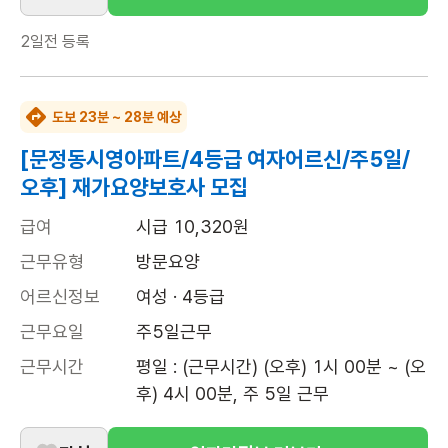
2일전
등록
도보 23분 ~ 28분 예상
[문정동시영아파트/4등급 여자어르신/주5일/
오후] 재가요양보호사 모집
급여
시급 10,320원
근무유형
방문요양
어르신정보
여성 · 4등급
근무요일
주5일근무
근무시간
평일 : (근무시간) (오후) 1시 00분 ~ (오
후) 4시 00분, 주 5일 근무