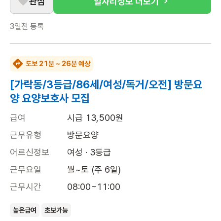
관심
일자리정보 더보기
3일전
등록
도보 21분 ~ 26분 예상
[가락동/3등급/86세/여성/독거/오전] 방문요
양 요양보호사 모집
급여
시급 13,500원
근무유형
방문요양
어르신정보
여성 · 3등급
근무요일
월~토 (주 6일)
근무시간
08:00~11:00
높은급여
초보가능