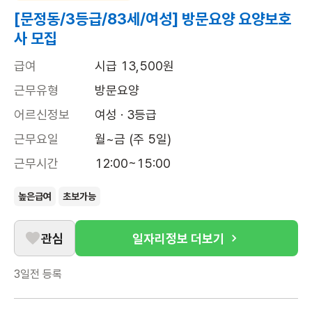
[문정동/3등급/83세/여성] 방문요양 요양보호
사 모집
급여
시급 13,500원
근무유형
방문요양
어르신정보
여성 · 3등급
근무요일
월~금 (주 5일)
근무시간
12:00~15:00
높은급여
초보가능
관심
일자리정보 더보기
3일전
등록