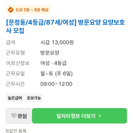
도보 3분 ~ 8분 예상
[문정동/4등급/87세/여성] 방문요양 요양보호
사 모집
급여
시급 13,000원
근무유형
방문요양
어르신정보
여성 · 4등급
근무요일
월~토 (주 6일)
근무시간
09:00~12:00
높은급여
초보가능
관심
일자리정보 더보기
6일전
등록