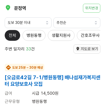
문정역
위치변경
도보 30분 이내
추천순
전체
병원동행
생활지원사
간호조무사
주변 일자리
33
건
지도로 보기
도보 25분 ~ 30분 예상
[오금로42길 7-1/병원동행] 배나섬재가복지센
터 요양보호사 모집
급여
시급 14,500원
근무유형
병원동행