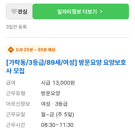
관심
일자리정보 더보기
3일전
등록
도보 25분 ~ 30분 예상
[가락동/3등급/89세/여성] 방문요양 요양보호
사 모집
급여
시급 13,000원
근무유형
방문요양
어르신정보
여성 · 3등급
근무요일
월~금 (주 5일)
근무시간
08:30~11:30