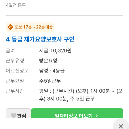
4일전
등록
도보 17분 ~ 22분 예상
4 등급 재가요양보호사 구인
급여
시급 10,320원
근무유형
방문요양
어르신정보
남성 · 4등급
근무요일
주5일근무
근무시간
평일 : (근무시간) (오후) 1시 00분 ~ (오
후) 3시 00분, 주 5일 근무
관심
일자리정보 더보기