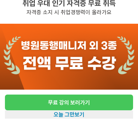
취업 우대 인기 자격증 무료 취득
높은급여
초보가능
자격증 소지 시 취업경쟁력이 올라가요
관심
일자리정보 더보기
4일전
등록
도보 14분 ~ 19분 예상
[정자동/4등급/86세/여성] 방문요양 요양보호
사 모집
급여
시급 13,500원
무료 강의 보러가기
근무유형
방문요양
오늘 그만보기
어르신정보
여성 · 4등급
홈
일자리찾기
아카데미
혜택
내 정보
근무요일
월~토 (주 6일)