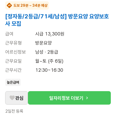
도보 29분 ~ 34분 예상
[정자동/2등급/71세/남성] 방문요양 요양보호
사 모집
급여
시급 13,300원
근무유형
방문요양
어르신정보
남성 · 2등급
근무요일
월~토 (주 6일)
근무시간
12:30~16:30
높은급여
관심
일자리정보 더보기
2일전
등록