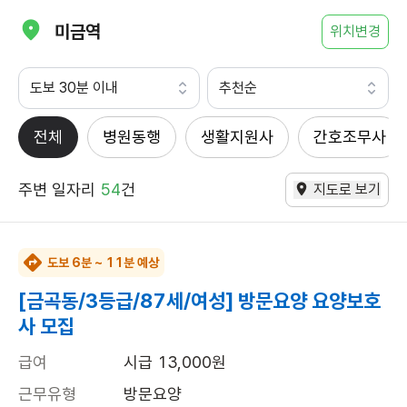
미금역
위치변경
도보 30분 이내
추천순
전체
병원동행
생활지원사
간호조무사
주변 일자리
54
건
지도로 보기
도보 6분 ~ 11분 예상
[금곡동/3등급/87세/여성] 방문요양 요양보호
사 모집
급여
시급 13,000원
근무유형
방문요양