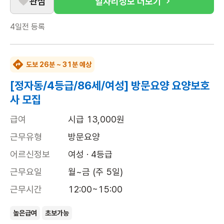
관심
일자리정보 더보기
4일전
등록
도보 26분 ~ 31분 예상
[정자동/4등급/86세/여성] 방문요양 요양보호
사 모집
급여
시급 13,000원
근무유형
방문요양
어르신정보
여성 · 4등급
근무요일
월~금 (주 5일)
근무시간
12:00~15:00
높은급여
초보가능