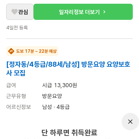
관심
일자리정보 더보기
4일전
등록
도보 17분 ~ 22분 예상
[정자동/4등급/88세/남성] 방문요양 요양보호
사 모집
급여
시급 13,300원
근무유형
방문요양
어르신정보
남성 · 4등급
근무요일
월~금 (주 5일)
근무시간
09:00~12:00
단 하루면 취득완료