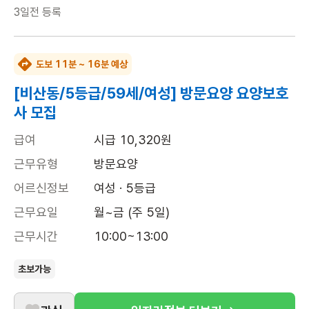
3일전
등록
도보 11분 ~ 16분 예상
[비산동/5등급/59세/여성] 방문요양 요양보호
사 모집
급여
시급 10,320원
근무유형
방문요양
어르신정보
여성 · 5등급
근무요일
월~금 (주 5일)
근무시간
10:00~13:00
초보가능