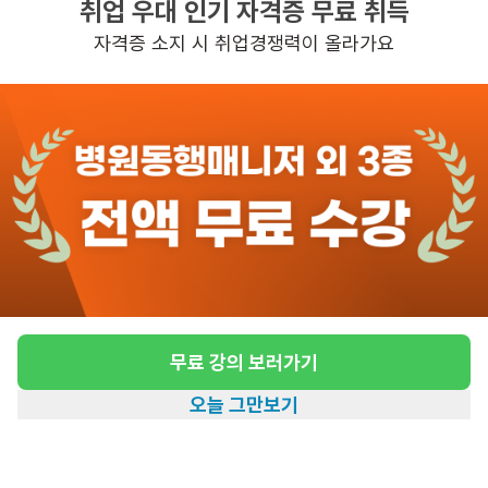
취업 우대 인기 자격증 무료 취득
높은급여
초보가능
자격증 소지 시 취업경쟁력이 올라가요
관심
일자리정보 더보기
7일전
등록
도보 11분 ~ 16분 예상
[남산동/등급 없음/66세/여성]통합돌봄 가사지
원 요양보호사 모집
급여
시급 13,500원 ~ 20,250원
무료 강의 보러가기
근무유형
방문요양
오늘 그만보기
어르신정보
여성
홈
일자리찾기
아카데미
혜택
내 정보
근무요일
월, 토 (주 2일)