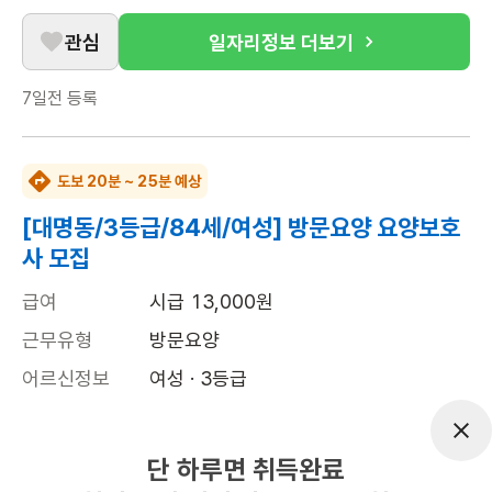
관심
일자리정보 더보기
7일전
등록
도보 20분 ~ 25분 예상
[대명동/3등급/84세/여성] 방문요양 요양보호
사 모집
급여
시급 13,000원
근무유형
방문요양
어르신정보
여성 · 3등급
근무요일
월~금 (주 5일)
근무시간
09:30~12:30
단 하루면 취득완료