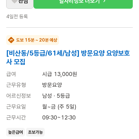
관심
일자리정보 더보기
4일전
등록
도보 15분 ~ 20분 예상
[비산동/5등급/61세/남성] 방문요양 요양보호
사 모집
급여
시급 13,000원
근무유형
방문요양
어르신정보
남성 · 5등급
근무요일
월~금 (주 5일)
근무시간
09:30~12:30
높은급여
초보가능