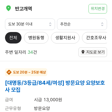
반고개역
위치변경
도보 30분 이내
추천순
전체
병원동행
생활지원사
간호조무사
주변 일자리
34
건
지도로 보기
도보 20분 ~ 25분 예상
[대명동/3등급/84세/여성] 방문요양 요양보호
사 모집
급여
시급 13,000원
근무유형
방문요양