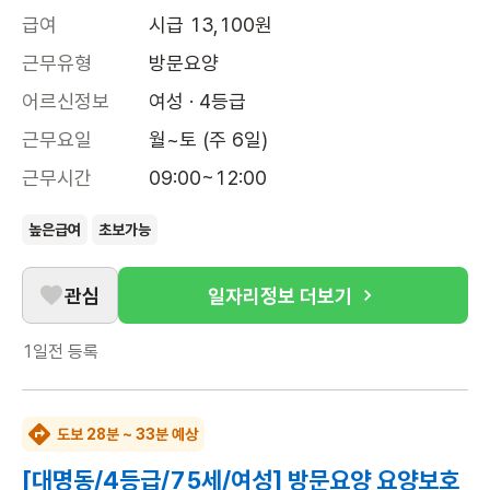
급여
시급 13,100원
근무유형
방문요양
어르신정보
여성 · 4등급
근무요일
월~토 (주 6일)
근무시간
09:00~12:00
높은급여
초보가능
관심
일자리정보 더보기
1일전
등록
도보 28분 ~ 33분 예상
[대명동/4등급/75세/여성] 방문요양 요양보호