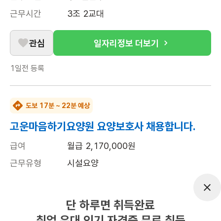
근무시간
3조 2교대
관심
일자리정보 더보기
1일전
등록
도보 17분 ~ 22분 예상
고운마음하기요양원 요양보호사 채용합니다.
급여
월급 2,170,000원
근무유형
시설요양
근무요일
주5일근무
근무시간
평일 : 주간근무 : 9시~18시

단 하루면 취득완료
야간근무 : 18시~익일09시

취업 우대 인기 자격증 무료 취득