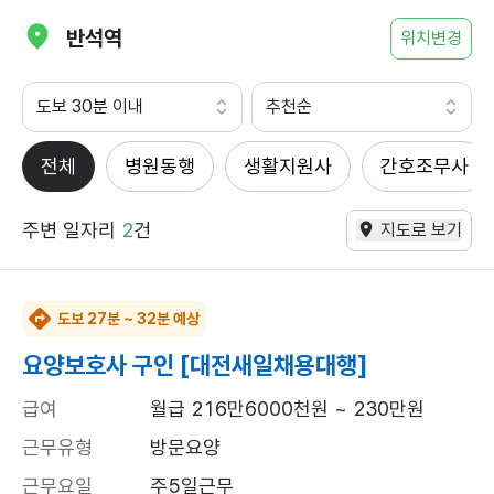
반석역
위치변경
도보 30분 이내
추천순
전체
병원동행
생활지원사
간호조무사
주변 일자리
2
건
지도로 보기
도보 27분 ~ 32분 예상
요양보호사 구인 [대전새일채용대행]
급여
월급 216만6000천원 ~ 230만원
근무유형
방문요양
근무요일
주5일근무