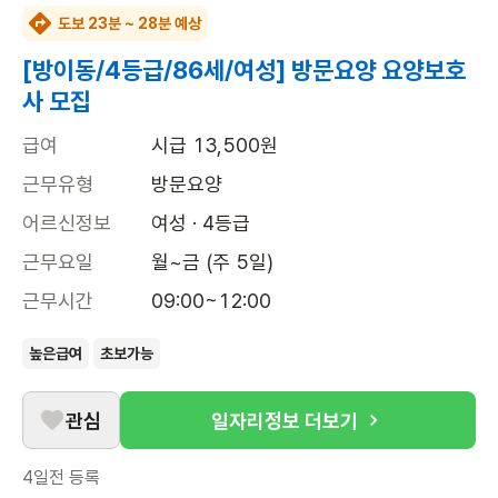
도보 23분 ~ 28분 예상
[방이동/4등급/86세/여성] 방문요양 요양보호
사 모집
급여
시급 13,500원
근무유형
방문요양
어르신정보
여성 · 4등급
근무요일
월~금 (주 5일)
근무시간
09:00~12:00
높은급여
초보가능
관심
일자리정보 더보기
4일전
등록