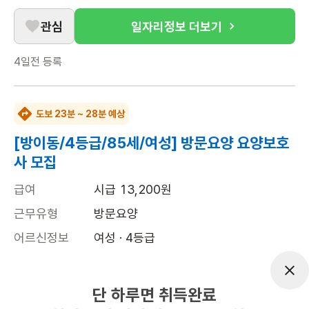
관심
일자리정보 더보기
4일전
등록
도보 23분 ~ 28분 예상
[방이동/4등급/85세/여성] 방문요양 요양보호
사 모집
급여
시급 13,200원
근무유형
방문요양
어르신정보
여성 · 4등급
근무요일
월~금 (주 5일)
근무시간
09:00~12:00
단 하루면 취득완료