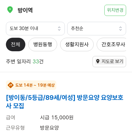
방이역
위치변경
도보 30분 이내
추천순
전체
병원동행
생활지원사
간호조무사
주변 일자리
33
건
지도로 보기
도보 14분 ~ 19분 예상
[방이동/5등급/89세/여성] 방문요양 요양보호
사 모집
급여
시급 15,000원
근무유형
방문요양