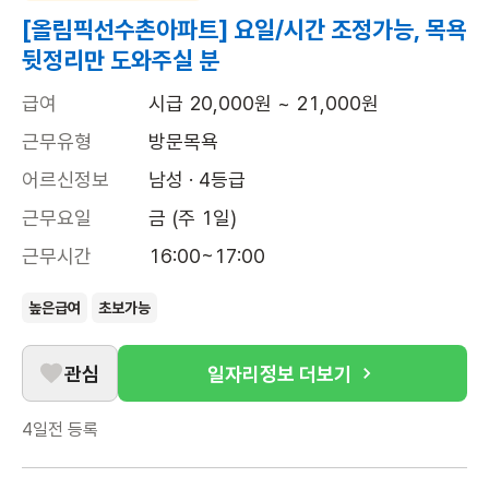
[올림픽선수촌아파트] 요일/시간 조정가능, 목욕
뒷정리만 도와주실 분
급여
시급 20,000원 ~ 21,000원
근무유형
방문목욕
어르신정보
남성 · 4등급
근무요일
금 (주 1일)
근무시간
16:00~17:00
높은급여
초보가능
관심
일자리정보 더보기
4일전
등록