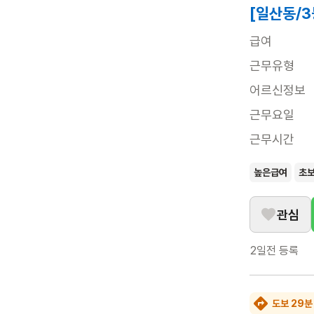
[일산동/3
급여
근무유형
어르신정보
근무요일
근무시간
높은급여
초
관심
2일전
등록
도보 29분