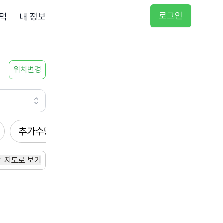
로그인
택
내 정보
위치변경
추가수당
방문요양
입주요양
방문목욕
지도로 보기