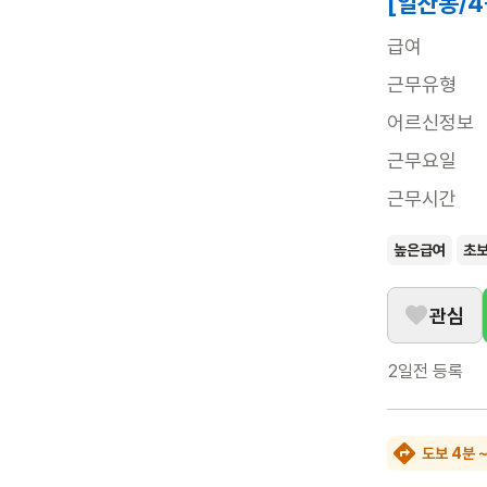
[일산동/
급여
근무유형
어르신정보
근무요일
근무시간
높은급여
초
관심
2일전
등록
도보 4분 