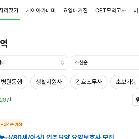
자리찾기
케어아카데미
요양매거진
CBT모의고사
혜
역
이내
추천순
병원동행
생활지원사
간호조무사
초보가능
26
건
 ~ 34분 예상
등급/80세/여성] 입주요양 요양보호사 모집