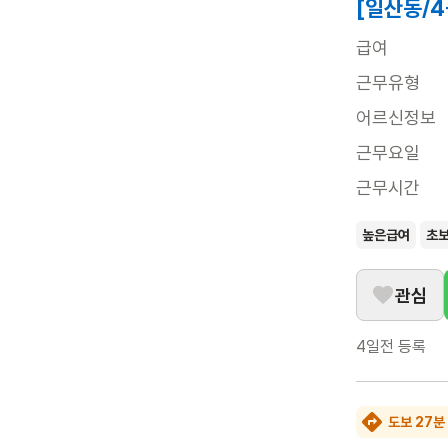
[일산동/
급여
근무유형
어르신정보
근무요일
근무시간
높은급여
초
관심
4일전
등록
도보 27분