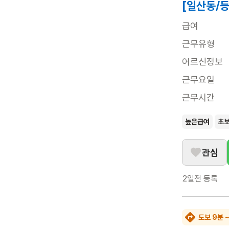
[일산동/
급여
근무유형
어르신정보
근무요일
근무시간
높은급여
초
관심
2일전
등록
도보 9분 