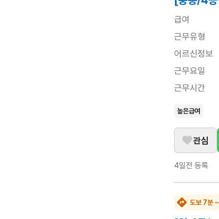
[풍동/4등
급여
근무유형
어르신정보
근무요일
근무시간
높은급여
관심
4일전
등록
도보 7분 