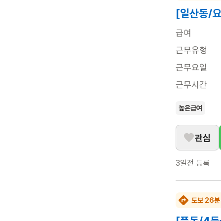
[일산동/
급여
근무유형
근무요일
근무시간
높은급여
관심
3일전
등록
도보 26분