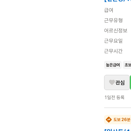
급여
근무유형
어르신정보
근무요일
근무시간
높은급여
초
관심
1일전
등록
도보 26분