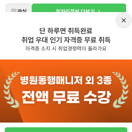
관심
일자리정보 더보기
12일전
등록
단 하루면 취득완료
취업 우대 인기 자격증 무료 취득
자격증 소지 시 취업경쟁력이 올라가요
도보 20분 ~ 25분 예상
[부평동/등급없음/] 방문목욕 요양보호사 모집
급여
월급 259만원 ~ 296만원
근무유형
방문목욕
근무요일
월~토 (주 6일)
근무시간
07:30~17:30
높은급여
초보가능