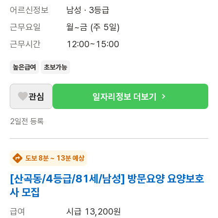
어르신정보
남성 · 3등급
근무요일
월~금 (주 5일)
근무시간
12:00~15:00
높은급여
초보가능
관심
일자리정보 더보기
2일전
등록
도보 8분 ~ 13분 예상
[산곡동/4등급/81세/남성] 방문요양 요양보호
사 모집
급여
시급 13,200원