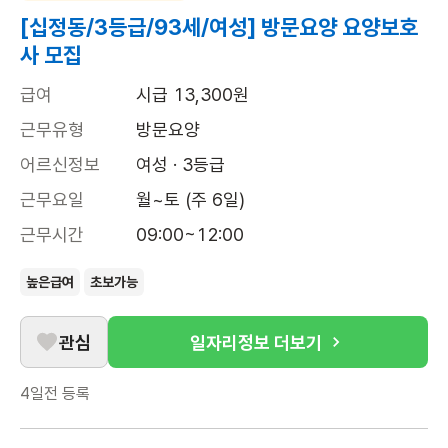
[십정동/3등급/93세/여성] 방문요양 요양보호
사 모집
급여
시급 13,300원
근무유형
방문요양
어르신정보
여성 · 3등급
근무요일
월~토 (주 6일)
근무시간
09:00~12:00
높은급여
초보가능
관심
일자리정보 더보기
4일전
등록