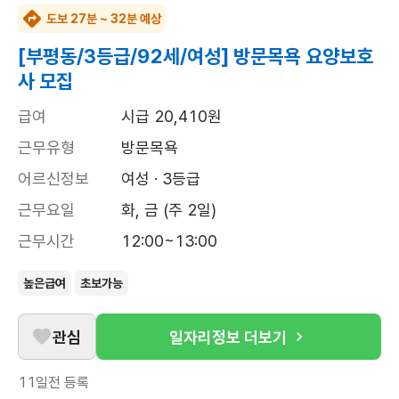
도보 27분 ~ 32분 예상
[부평동/3등급/92세/여성] 방문목욕 요양보호
사 모집
급여
시급 20,410원
근무유형
방문목욕
어르신정보
여성 · 3등급
근무요일
화, 금 (주 2일)
근무시간
12:00~13:00
높은급여
초보가능
관심
일자리정보 더보기
11일전
등록