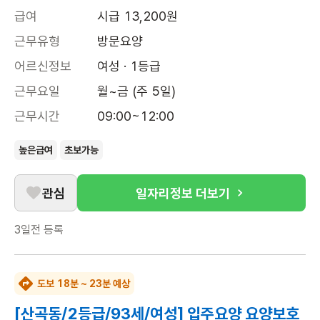
급여
시급 13,200원
근무유형
방문요양
어르신정보
여성 · 1등급
근무요일
월~금 (주 5일)
근무시간
09:00~12:00
높은급여
초보가능
관심
일자리정보 더보기
3일전
등록
도보 18분 ~ 23분 예상
[산곡동/2등급/93세/여성] 입주요양 요양보호