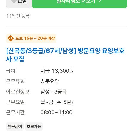
관심
일자리정보 더보기
11일전
등록
도보 15분 ~ 20분 예상
[산곡동/3등급/67세/남성] 방문요양 요양보호
사 모집
급여
시급 13,300원
근무유형
방문요양
어르신정보
남성 · 3등급
근무요일
월~금 (주 5일)
근무시간
08:00~11:00
높은급여
초보가능