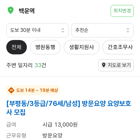
백운역
위치변경
도보 30분 이내
추천순
전체
병원동행
생활지원사
간호조무사
주변 일자리
33
건
지도로 보기
도보 14분 ~ 19분 예상
[부평동/3등급/76세/남성] 방문요양 요양보호
사 모집
급여
시급 13,000원
근무유형
방문요양