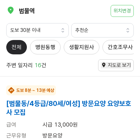
범물역
위치변경
도보 30분 이내
추천순
전체
병원동행
생활지원사
간호조무사
주변 일자리
16
건
지도로 보기
도보 8분 ~ 13분 예상
[범물동/4등급/80세/여성] 방문요양 요양보호
사 모집
급여
시급 13,000원
근무유형
방문요양