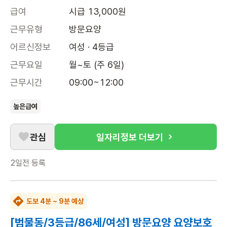
급여
시급 13,000원
근무유형
방문요양
어르신정보
여성 · 4등급
근무요일
월~토 (주 6일)
근무시간
09:00~12:00
높은급여
관심
일자리정보 더보기
2일전
등록
도보 4분 ~ 9분 예상
[범물동/3등급/86세/여성] 방문요양 요양보호