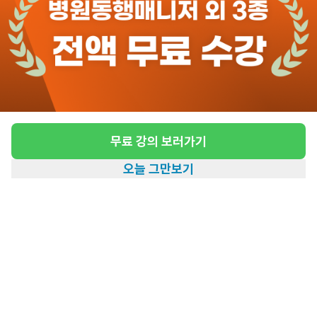
도보 3분 ~ 8분 예상
[수성구 범물동] 4등급어르신(여) 모실 선생님
모십니다.
급여
시급 10,320원
무료 강의 보러가기
근무유형
방문요양
오늘 그만보기
어르신정보
여성 · 4등급
홈
일자리찾기
아카데미
혜택
내 정보
근무요일
주6일근무
근무시간
평일 : (근무시간) (오전) 9시 00분 ~ (정
오) 12시 00분, 주 6일 근무
관심
일자리정보 더보기