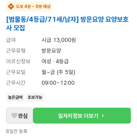
도보 4분 ~ 9분 예상
[범물동/4등급/71세/남자] 방문요양 요양보호
사 모집
급여
시급 13,000원
근무유형
방문요양
어르신정보
여성 · 4등급
근무요일
월~금 (주 5일)
근무시간
09:00~12:00
높은급여
초보가능
관심
일자리정보 더보기
8일전
등록