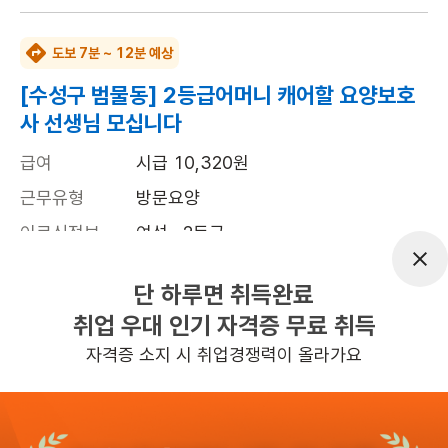
도보 7분 ~ 12분 예상
[수성구 범물동] 2등급어머니 캐어할 요양보호
사 선생님 모십니다
급여
시급 10,320원
근무유형
방문요양
어르신정보
여성 · 2등급
근무요일
주6일근무
단 하루면 취득완료
근무시간
평일 : (근무시간) (오전) 9시 00분 ~ (오
취업 우대 인기 자격증 무료 취득
후) 1시 00분, 주 6일 근무
자격증 소지 시 취업경쟁력이 올라가요
관심
일자리정보 더보기
2일전
등록