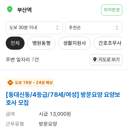
부산역
위치변경
도보 30분 이내
추천순
전체
병원동행
생활지원사
간호조무사
주변 일자리
7
건
지도로 보기
도보 19분 ~ 24분 예상
[동대신동/4등급/78세/여성] 방문요양 요양보
호사 모집
급여
시급 13,000원
근무유형
방문요양