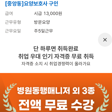
[중앙동]요양보호사 구인
급여
시급 13,000원
근무유형
방문요양
근무요일
주5일근무
근무시간
평일 : 일일3시간, 주5일, 구체적인 시간
은 어르신과 협의, 주 5일 근무
단 하루면 취득완료
취업 우대 인기 자격증 무료 취득
높은급여
초보가능
자격증 소지 시 취업경쟁력이 올라가요
관심
일자리정보 더보기
5일전
등록
반경 3KM 이내의 일자리 확인하기