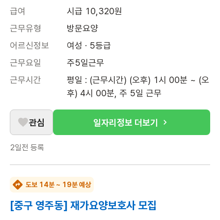
급여
시급 10,320원
근무유형
방문요양
어르신정보
여성 · 5등급
근무요일
주5일근무
근무시간
평일 : (근무시간) (오후) 1시 00분 ~ (오
후) 4시 00분, 주 5일 근무
관심
일자리정보 더보기
2일전
등록
도보 14분 ~ 19분 예상
[중구 영주동] 재가요양보호사 모집