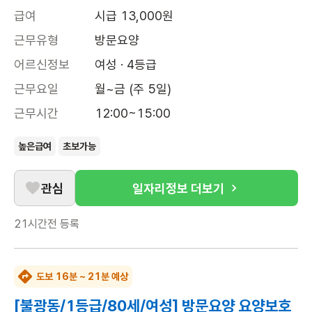
급여
시급 13,000원
근무유형
방문요양
어르신정보
여성 · 4등급
근무요일
월~금 (주 5일)
근무시간
12:00~15:00
높은급여
초보가능
관심
일자리정보 더보기
21시간전
등록
도보 16분 ~ 21분 예상
[불광동/1등급/80세/여성] 방문요양 요양보호