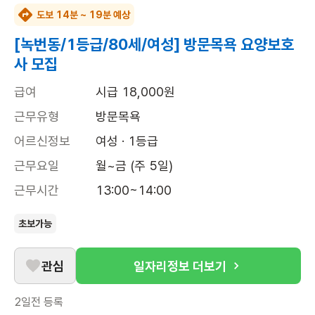
도보 14분 ~ 19분 예상
[녹번동/1등급/80세/여성] 방문목욕 요양보호
사 모집
급여
시급 18,000원
근무유형
방문목욕
어르신정보
여성 · 1등급
근무요일
월~금 (주 5일)
근무시간
13:00~14:00
초보가능
관심
일자리정보 더보기
2일전
등록