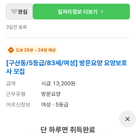
관심
일자리정보 더보기
3일전
등록
도보 29분 ~ 34분 예상
[구산동/5등급/83세/여성] 방문요양 요양보호
사 모집
급여
시급 13,200원
근무유형
방문요양
어르신정보
여성 · 5등급
근무요일
월~금 (주 5일)
근무시간
15:00~18:00
단 하루면 취득완료