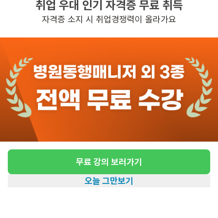
취업 우대 인기 자격증 무료 취득
높은급여
자격증 소지 시 취업경쟁력이 올라가요
관심
일자리정보 더보기
3일전
등록
도보 15분 ~ 20분 예상
[불광동/2등급/91세/여성] 8/19수 ~ 8/24월
(5일간만/일요일제외) 18:00~19:30_일급
33,000원 요양사 모집
무료 강의 보러가기
급여
일 33,000원
오늘 그만보기
근무유형
방문요양
홈
일자리찾기
아카데미
혜택
내 정보
어르신정보
여성 · 2등급
근무요일
월~토 (주 5일)