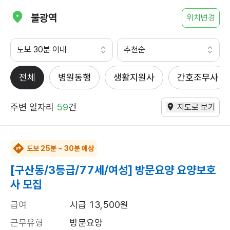
불광역
위치변경
도보 30분 이내
추천순
전체
병원동행
생활지원사
간호조무사
주변 일자리
59
건
지도로 보기
도보 25분 ~ 30분 예상
[구산동/3등급/77세/여성] 방문요양 요양보호
사 모집
급여
시급 13,500원
근무유형
방문요양