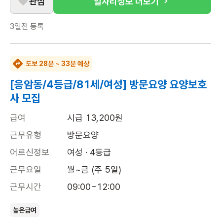
관심
일자리정보 더보기
3일전
등록
도보 28분 ~ 33분 예상
[응암동/4등급/81세/여성] 방문요양 요양보호
사 모집
급여
시급 13,200원
근무유형
방문요양
어르신정보
여성 · 4등급
근무요일
월~금 (주 5일)
근무시간
09:00~12:00
높은급여