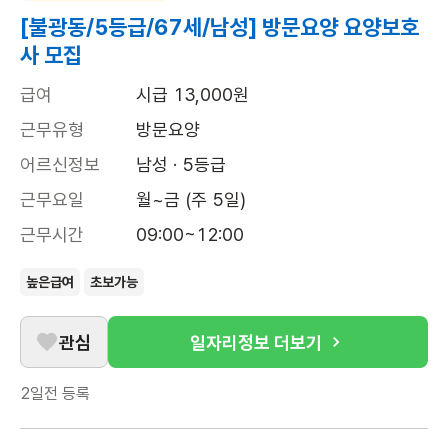
[불광동/5등급/67세/남성] 방문요양 요양보호
사 모집
급여
시급 13,000원
근무유형
방문요양
어르신정보
남성 · 5등급
근무요일
월~금 (주 5일)
근무시간
09:00~12:00
높은급여
초보가능
관심
일자리정보 더보기
2일전
등록