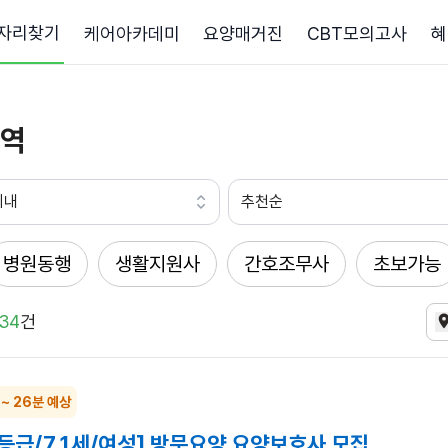
자리찾기
케어아카데미
요양매거진
CBT모의고사
혜
역
이내
추천순
병원동행
생활지원사
간호조무사
초보가능
34
건
 ~ 26분 예상
3등급/71세/여성] 방문요양 요양보호사 모집