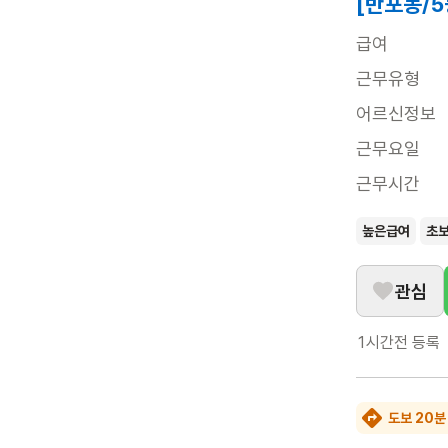
[반포동/5
급여
근무유형
어르신정보
근무요일
근무시간
높은급여
초
관심
1시간전
등록
도보 20분