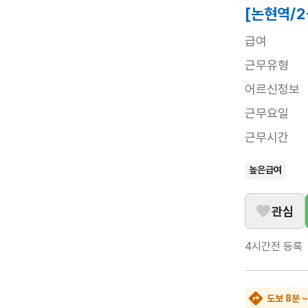
[논현역/
급여
근무유형
어르신정보
근무요일
근무시간
높은급여
관심
4시간전
등록
도보 8분 