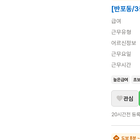
[반포동/3
급여
근무유형
어르신정보
근무요일
근무시간
높은급여
초
관심
20시간전
등
도보 8분 