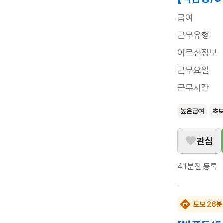
급여
근무유형
어르신정보
근무요일
근무시간
높은급여
초
관심
41분전
등록
도보 26분