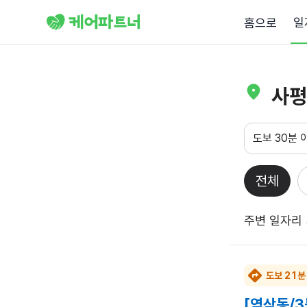
일
홈으로
사평
도보 30분 
전체
주변 일자리
도보 21분
[역삼동/