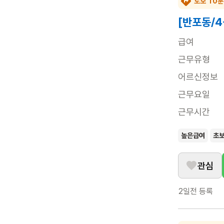
도보 10분
[반포동/
급여
근무유형
어르신정보
근무요일
근무시간
높은급여
초
관심
2일전
등록