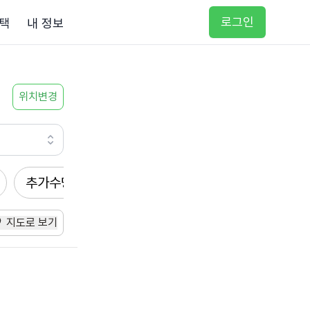
로그인
택
내 정보
위치변경
추가수당
방문요양
입주요양
방문목욕
지도로 보기