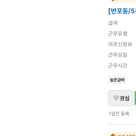
[반포동/
급여
근무유형
어르신정보
근무요일
근무시간
높은급여
관심
1일전
등록