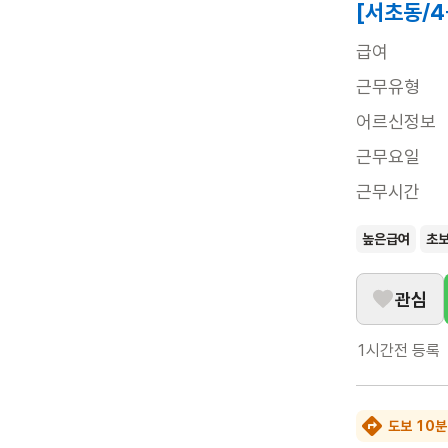
[서초동/
급여
근무유형
어르신정보
근무요일
근무시간
높은급여
초
관심
1시간전
등록
도보 10분