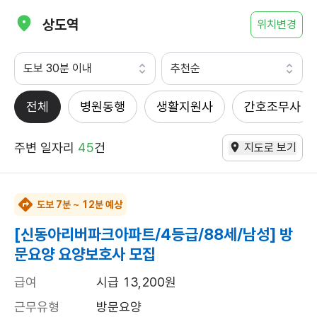
상도역
위치변경
도보 30분 이내
추천순
전체
병원동행
생활지원사
간호조무사
주변 일자리
45
건
지도로 보기
도보 7분 ~ 12분 예상
[신동아리버파크아파트/4등급/88세/남성] 방
문요양 요양보호사 모집
급여
시급 13,200원
근무유형
방문요양