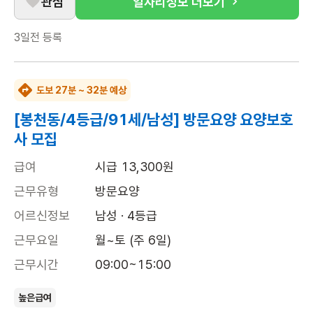
관심
일자리정보 더보기
3일전
등록
도보 27분 ~ 32분 예상
[봉천동/4등급/91세/남성] 방문요양 요양보호
사 모집
급여
시급 13,300원
근무유형
방문요양
어르신정보
남성 · 4등급
근무요일
월~토 (주 6일)
근무시간
09:00~15:00
높은급여