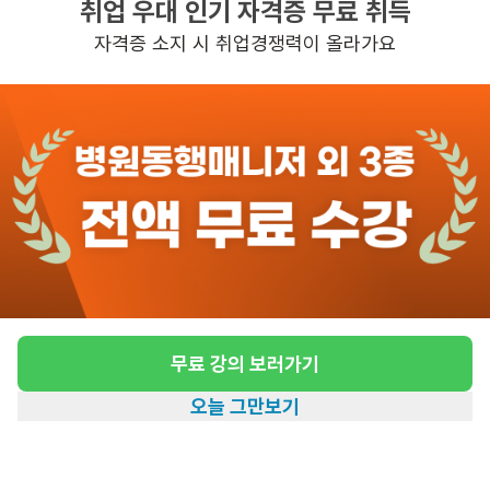
취업 우대 인기 자격증 무료 취득
초보가능
자격증 소지 시 취업경쟁력이 올라가요
관심
일자리정보 더보기
3일전
등록
도보 6분 ~ 11분 예상
[상도1동 485/4등급/95세/여성] 방문요양 요
양보호사 모집
급여
시급 13,000원
무료 강의 보러가기
근무유형
방문요양
오늘 그만보기
어르신정보
여성 · 4등급
홈
일자리찾기
아카데미
혜택
내 정보
근무요일
월~금 (주 5일)