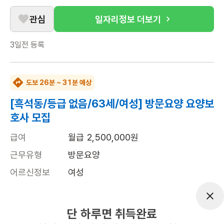
관심
일자리정보 더보기
3일전
등록
도보 26분 ~ 31분 예상
[흑석동/등급 없음/63세/여성] 방문요양 요양보
호사 모집
급여
월급 2,500,000원
근무유형
방문요양
어르신정보
여성
근무요일
월~토 (주 6일)
근무시간
09:00~18:00
단 하루면 취득완료