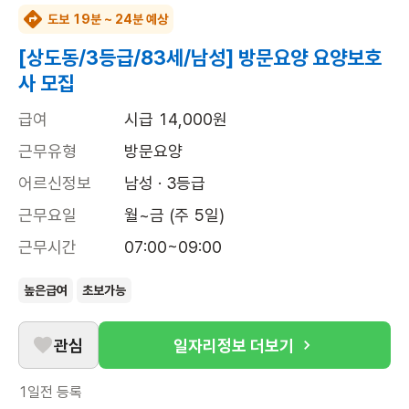
도보 19분 ~ 24분 예상
[상도동/3등급/83세/남성] 방문요양 요양보호
사 모집
급여
시급 14,000원
근무유형
방문요양
어르신정보
남성 · 3등급
근무요일
월~금 (주 5일)
근무시간
07:00~09:00
높은급여
초보가능
관심
일자리정보 더보기
1일전
등록