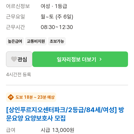
어르신정보
여성 · 1등급
근무요일
월~토 (주 6일)
근무시간
08:30~12:30
높은급여
교통비지원
초보가능
관심
일자리정보 더보기
4시간전
등록
도보 18분 ~ 23분 예상
[상인푸르지오센터파크/2등급/84세/여성] 방
문요양 요양보호사 모집
급여
시급 13,000원