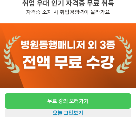
취업 우대 인기 자격증 무료 취득
초보가능
자격증 소지 시 취업경쟁력이 올라가요
관심
일자리정보 더보기
6일전
등록
도보 19분 ~ 24분 예상
[월성동/주야간보호] 효백세재가복지센터 요양
보호사 모집
급여
월급 2,156,880원
무료 강의 보러가기
근무유형
주야간보호
오늘 그만보기
근무요일
월~토 (주 6일)
홈
일자리찾기
아카데미
혜택
내 정보
근무시간
08:00~17:00