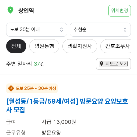
상인역
위치변경
도보 30분 이내
추천순
전체
병원동행
생활지원사
간호조무사
주변 일자리
37
건
지도로 보기
도보 25분 ~ 30분 예상
[월성동/1등급/59세/여성] 방문요양 요양보호
사 모집
급여
시급 13,000원
근무유형
방문요양