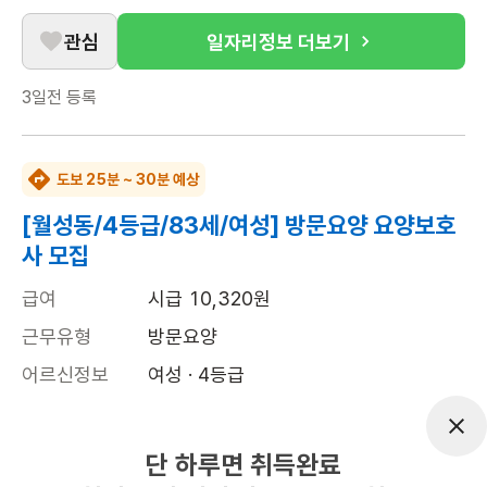
관심
일자리정보 더보기
3일전
등록
도보 25분 ~ 30분 예상
[월성동/4등급/83세/여성] 방문요양 요양보호
사 모집
급여
시급 10,320원
근무유형
방문요양
어르신정보
여성 · 4등급
근무요일
월, 수, 금 (주 3일)
근무시간
09:00~12:00
단 하루면 취득완료