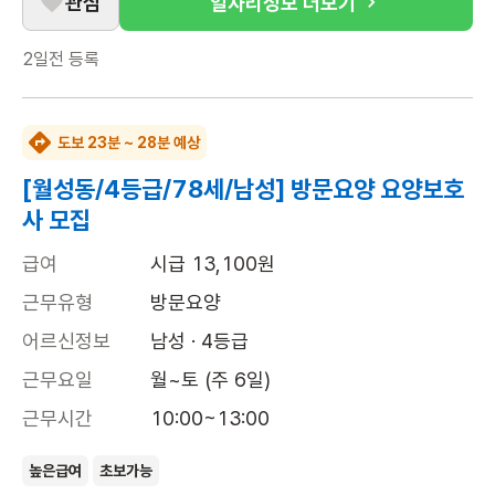
관심
일자리정보 더보기
2일전
등록
도보 23분 ~ 28분 예상
[월성동/4등급/78세/남성] 방문요양 요양보호
사 모집
급여
시급 13,100원
근무유형
방문요양
어르신정보
남성 · 4등급
근무요일
월~토 (주 6일)
근무시간
10:00~13:00
높은급여
초보가능