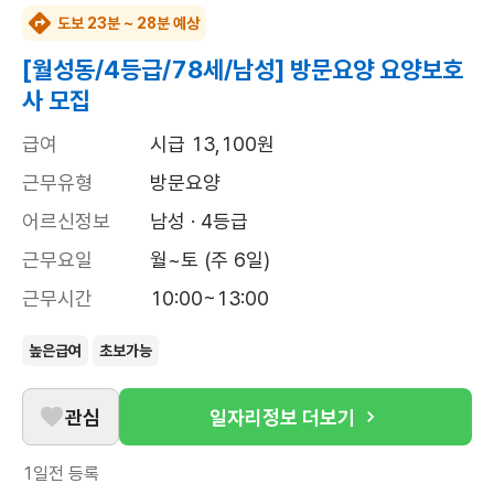
도보 23분 ~ 28분 예상
[월성동/4등급/78세/남성] 방문요양 요양보호
사 모집
급여
시급 13,100원
근무유형
방문요양
어르신정보
남성 · 4등급
근무요일
월~토 (주 6일)
근무시간
10:00~13:00
높은급여
초보가능
관심
일자리정보 더보기
1일전
등록