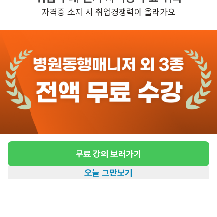
자격증 소지 시 취업경쟁력이 올라가요
관심
일자리정보 더보기
3일전
등록
도보 13분 ~ 18분 예상
[자양동/3등급/남자/오후] 재가 요양보호사 구
인
급여
시급 10,320원
무료 강의 보러가기
근무유형
방문요양
오늘 그만보기
어르신정보
남성 · 3등급
홈
일자리찾기
아카데미
혜택
내 정보
근무요일
주6일근무
근무시간
평일 : (근무시간) (오후) 1시 00분 ~ (오