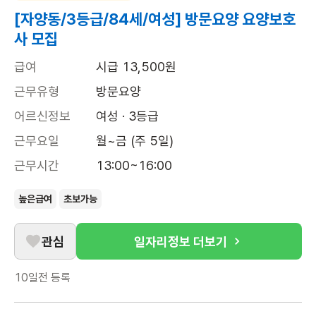
[자양동/3등급/84세/여성] 방문요양 요양보호
사 모집
급여
시급 13,500원
근무유형
방문요양
어르신정보
여성 · 3등급
근무요일
월~금 (주 5일)
근무시간
13:00~16:00
높은급여
초보가능
관심
일자리정보 더보기
10일전
등록