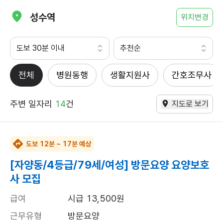
성수역
위치변경
도보 30분 이내
추천순
전체
병원동행
생활지원사
간호조무사
주변 일자리
14
건
지도로 보기
도보 12분 ~ 17분 예상
[자양동/4등급/79세/여성] 방문요양 요양보호
사 모집
급여
시급 13,500원
근무유형
방문요양