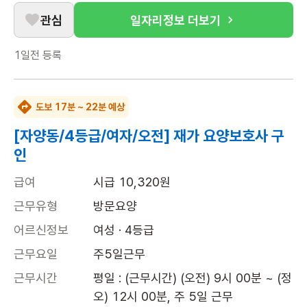
관심
일자리정보 더보기
1일전
등록
도보 17분 ~ 22분 예상
[자양동/4등급/여자/오전] 재가 요양보호사 구
인
급여
시급 10,320원
근무유형
방문요양
어르신정보
여성 · 4등급
근무요일
주5일근무
근무시간
평일 : (근무시간) (오전) 9시 00분 ~ (정
오) 12시 00분, 주 5일 근무