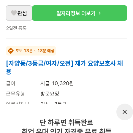
관심
일자리정보 더보기
2일전
등록
도보 13분 ~ 18분 예상
[자양동/3등급/여자/오전] 재가 요양보호사 채
용
급여
시급 10,320원
근무유형
방문요양
어르신정보
여성 · 3등급
근무요일
주6일근무
단 하루면 취득완료
근무시간
평일 : (근무시간) (오전) 9시 00분 ~ (정
취업 우대 인기 자격증 무료 취득
오) 12시 00분, 주 6일 근무