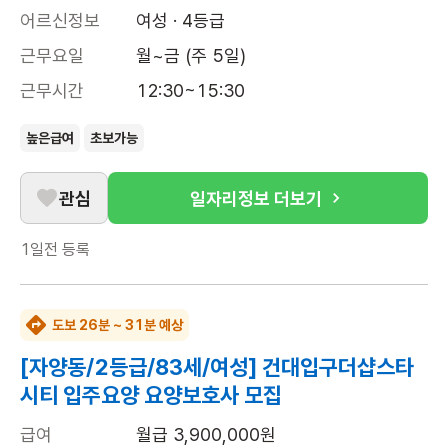
어르신정보
여성 · 4등급
근무요일
월~금 (주 5일)
근무시간
12:30~15:30
높은급여
초보가능
관심
일자리정보 더보기
1일전
등록
도보 26분 ~ 31분 예상
[자양동/2등급/83세/여성] 건대입구더샵스타
시티 입주요양 요양보호사 모집
급여
월급 3,900,000원