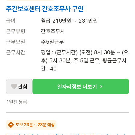
주간보호센터 간호조무사 구인
급여
월급 216만원 ~ 231만원
근무유형
간호조무사
근무요일
주5일근무
근무시간
평일 : (근무시간) (오전) 8시 30분 ~ (오
후) 5시 30분, 주 5일 근무, 평균근무시
간 : 40
관심
일자리정보 더보기
1일전
등록
도보 23분 ~ 28분 예상