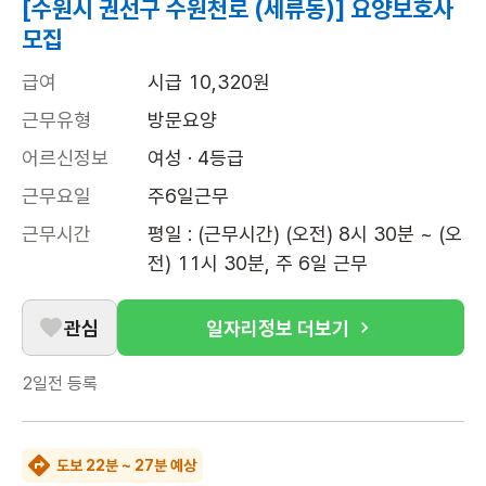
[수원시 권선구 수원천로 (세류동)] 요양보호사
모집
급여
시급 10,320원
근무유형
방문요양
어르신정보
여성 · 4등급
근무요일
주6일근무
근무시간
평일 : (근무시간) (오전) 8시 30분 ~ (오
전) 11시 30분, 주 6일 근무
관심
일자리정보 더보기
2일전
등록
도보 22분 ~ 27분 예상