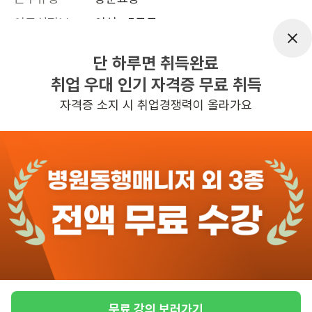
어르신정보
여성 · 5등급
근무요일
주5일근무
단 하루면 취득완료
근무시간
평일 : (근무시간) (오전) 9시 00분 ~ (정
취업 우대 인기 자격증 무료 취득
오) 12시 00분, 주 5일 근무
자격증 소지 시 취업경쟁력이 올라가요
관심
일자리정보 더보기
6일전
등록
반경 3KM 이내의 일자리 확인하기
무료 강의 보러가기