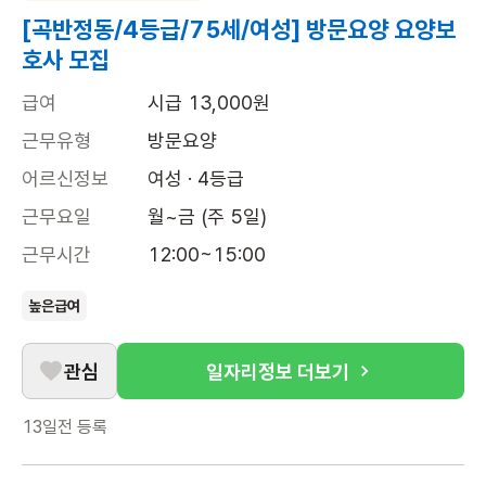
[곡반정동/4등급/75세/여성] 방문요양 요양보
호사 모집
급여
시급 13,000원
근무유형
방문요양
어르신정보
여성 · 4등급
근무요일
월~금 (주 5일)
근무시간
12:00~15:00
높은급여
관심
일자리정보 더보기
13일전
등록