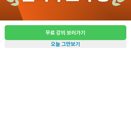
[부천시 폭스밸리빌] 5등급 어르신 재가 요양보
호사 채용
급여
시급 10,320원
무료 강의 보러가기
근무유형
방문요양
오늘 그만보기
어르신정보
남성 · 5등급
홈
일자리찾기
아카데미
혜택
내 정보
근무요일
주5일근무
근무시간
평일 : (근무시간) (오후) 2시 00분 ~ (오
후) 5시 00분, 주 5일 근무
관심
일자리정보 더보기
2일전
등록
도보 20분 ~ 25분 예상