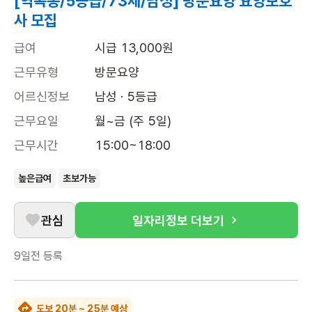
[역곡동/5등급/73세/남성] 방문요양 요양보호
사 모집
급여
시급 13,000원
근무유형
방문요양
어르신정보
남성 · 5등급
근무요일
월~금 (주 5일)
근무시간
15:00~18:00
높은급여
초보가능
관심
일자리정보 더보기
9일전
등록
도보 20분 ~ 25분 예상