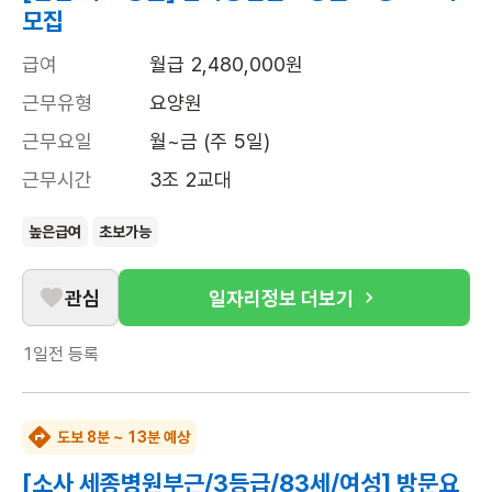
모집
급여
월급 2,480,000원
근무유형
요양원
근무요일
월~금 (주 5일)
근무시간
3조 2교대
높은급여
초보가능
관심
일자리정보 더보기
1일전
등록
도보 8분 ~ 13분 예상
[소사 세종병원부근/3등급/83세/여성] 방문요