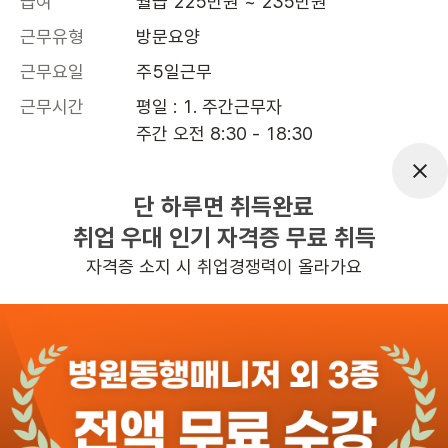
급여
월급 225만원 ~ 235만원
근무유형
방문요양
근무요일
주5일근무
근무시간
평일 : 1. 주간근무자

주간 오전 8:30 - 18:30 

-휴게 10:00-10:30, 12:30-13:30. 1
5:30-16:00

단 하루면 취득완료
취업 우대 인기 자격증 무료 취득
 , 주 5일 근무, 평균근무시간 : 40
자격증 소지 시 취업경쟁력이 올라가요
관심
일자리정보 더보기
2일전
등록
도보 15분 ~ 20분 예상