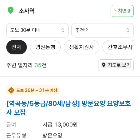
소사역
위치변경
도보 30분 이내
추천순
전체
병원동행
생활지원사
간호조무사
주변 일자리
35
건
지도로 보기
도보 26분 ~ 31분 예상
[역곡동/5등급/80세/남성] 방문요양 요양보호
사 모집
급여
시급 13,000원
근무유형
방문요양