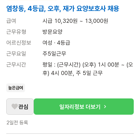
염창동, 4등급, 오후, 재가 요양보호사 채용
급여
시급 10,320원 ~ 13,000원
근무유형
방문요양
어르신정보
여성 · 4등급
근무요일
주5일근무
근무시간
평일 : (근무시간) (오후) 1시 00분 ~ (오
후) 4시 00분, 주 5일 근무
높은급여
관심
일자리정보 더보기
2일전
등록