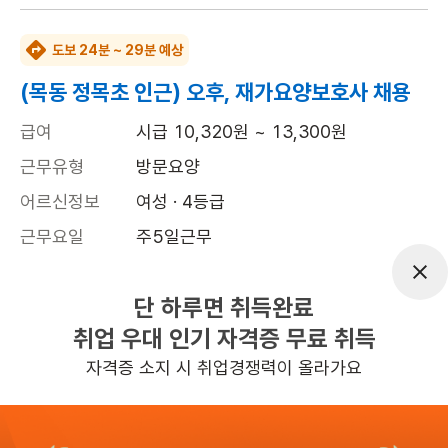
도보 24분 ~ 29분 예상
(목동 정목초 인근) 오후, 재가요양보호사 채용
급여
시급 10,320원 ~ 13,300원
근무유형
방문요양
어르신정보
여성 · 4등급
근무요일
주5일근무
근무시간
평일 : (근무시간) (오후) 1시 30분 ~ (오
후) 4시 30분, 주 5일 근무
단 하루면 취득완료
취업 우대 인기 자격증 무료 취득
높은급여
자격증 소지 시 취업경쟁력이 올라가요
관심
일자리정보 더보기