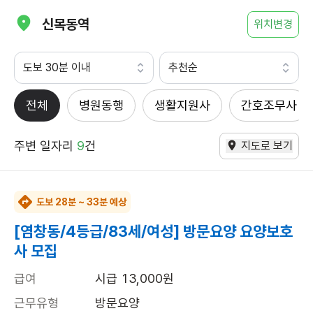
신목동역
위치변경
도보 30분 이내
추천순
전체
병원동행
생활지원사
간호조무사
주변 일자리
9
건
지도로 보기
도보 28분 ~ 33분 예상
[염창동/4등급/83세/여성] 방문요양 요양보호
사 모집
급여
시급 13,000원
근무유형
방문요양