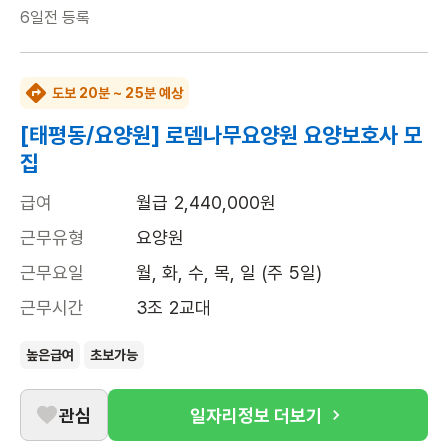
6일전
등록
도보 20분 ~ 25분 예상
[태평동/요양원] 로뎀나무요양원 요양보호사 모
집
급여
월급 2,440,000원
근무유형
요양원
근무요일
월, 화, 수, 목, 일 (주 5일)
근무시간
3조 2교대
높은급여
초보가능
관심
일자리정보 더보기