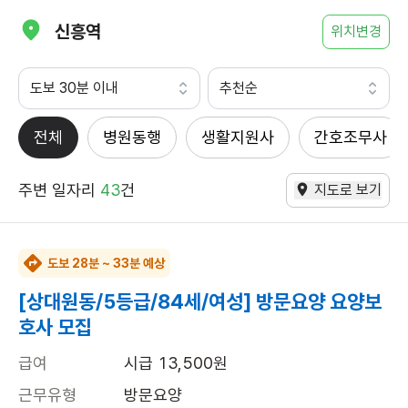
신흥역
위치변경
도보 30분 이내
추천순
전체
병원동행
생활지원사
간호조무사
주변 일자리
43
건
지도로 보기
도보 28분 ~ 33분 예상
[상대원동/5등급/84세/여성] 방문요양 요양보
호사 모집
급여
시급 13,500원
근무유형
방문요양