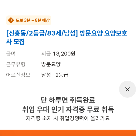
도보 3분 ~ 8분 예상
[신흥동/2등급/83세/남성] 방문요양 요양보호
사 모집
급여
시급 13,200원
근무유형
방문요양
어르신정보
남성 · 2등급
근무요일
월~금 (주 5일)
근무시간
09:00~12:00
단 하루면 취득완료
취업 우대 인기 자격증 무료 취득
높은급여
초보가능
자격증 소지 시 취업경쟁력이 올라가요
관심
일자리정보 더보기