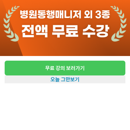
6일전
등록
도보 21분 ~ 26분 예상
[태평동/4등급/75세/여성] 방문요양 요양보호
사 모집
급여
시급 13,000원
무료 강의 보러가기
근무유형
방문요양
오늘 그만보기
어르신정보
여성 · 4등급
홈
일자리찾기
아카데미
혜택
내 정보
근무요일
월~토 (주 6일)
근무시간
09:00~12:00
높은급여
초보가능