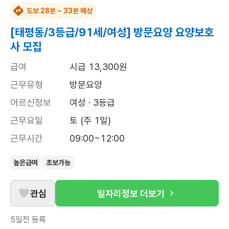
도보 28분 ~ 33분 예상
[태평동/3등급/91세/여성] 방문요양 요양보호
사 모집
급여
시급 13,300원
근무유형
방문요양
어르신정보
여성 · 3등급
근무요일
토 (주 1일)
근무시간
09:00~12:00
높은급여
초보가능
관심
일자리정보 더보기
5일전
등록