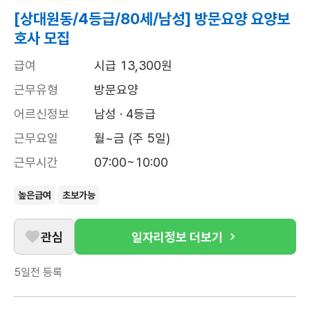
[상대원동/4등급/80세/남성] 방문요양 요양보
호사 모집
급여
시급 13,300원
근무유형
방문요양
어르신정보
남성 · 4등급
근무요일
월~금 (주 5일)
근무시간
07:00~10:00
높은급여
초보가능
관심
일자리정보 더보기
5일전
등록