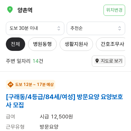
양촌역
위치변경
도보 30분 이내
추천순
전체
병원동행
생활지원사
간호조무사
주변 일자리
14
건
지도로 보기
도보 12분 ~ 17분 예상
[구래동/4등급/84세/여성] 방문요양 요양보호
사 모집
급여
시급 12,500원
근무유형
방문요양