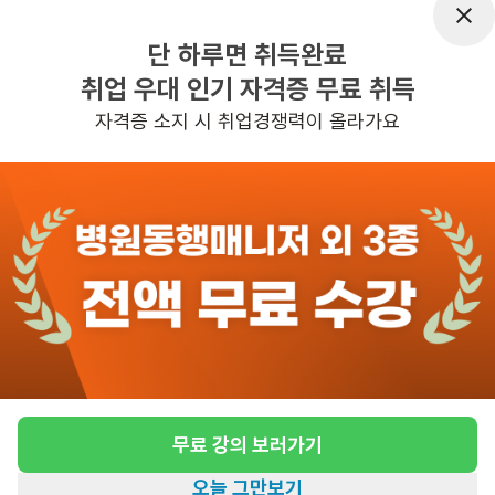
근무요일
주5일근무
단 하루면 취득완료
근무시간
평일 : 근무시간 : 09:00-12:00 (월~
취업 우대 인기 자격증 무료 취득
금), 주 5일 근무
자격증 소지 시 취업경쟁력이 올라가요
관심
일자리정보 더보기
3일전
등록
도보 19분 ~ 24분 예상
방문요양 요양보호사 모집
급여
시급 10,320원
근무유형
방문요양
무료 강의 보러가기
어르신정보
여성 · 2등급
오늘 그만보기