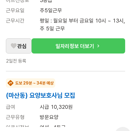
어르신정보
3등급
근무요일
주5일근무
근무시간
평일 : 월요일 부터 금요일 10시 ~ 13시, 
주 5일 근무
관심
일자리정보 더보기
2일전
등록
도보 29분 ~ 34분 예상
(마산동) 요양보호사님 모집
급여
시급 10,320원
근무유형
방문요양
어르신정보
여성 · 4등급