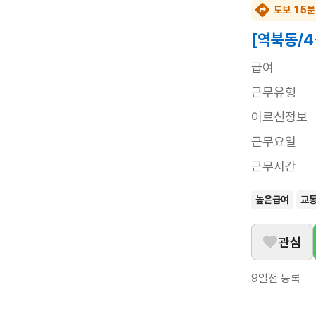
도보 15분
[역북동/
급여
근무유형
어르신정보
근무요일
근무시간
높은급여
교
관심
9일전
등록