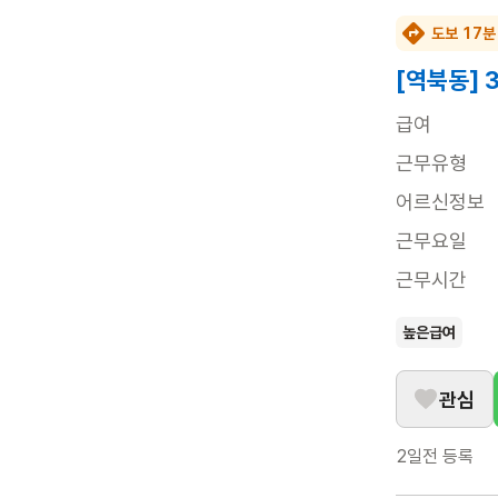
도보 17분
[역북동] 
급여
근무유형
어르신정보
근무요일
근무시간
높은급여
관심
2일전
등록