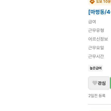
도보 10분
[마평동/
급여
근무유형
어르신정보
근무요일
근무시간
높은급여
관심
2일전
등록