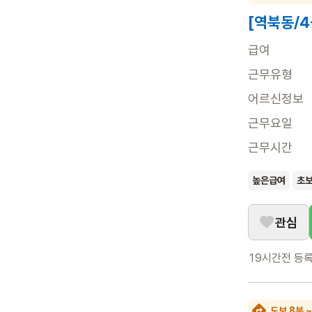
[역북동/4
급여
근무유형
어르신정보
근무요일
근무시간
높은급여
초
관심
19시간전
등
도보 8분 