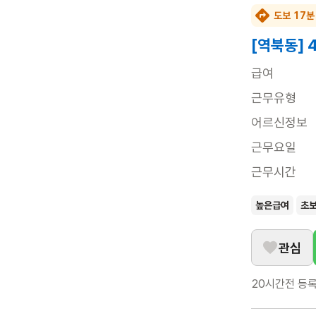
도보 17분
[역북동] 
급여
근무유형
어르신정보
근무요일
근무시간
높은급여
초
관심
20시간전
등