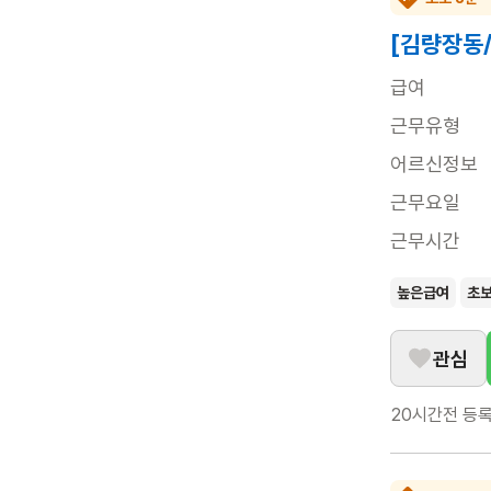
[김량장동
급여
근무유형
어르신정보
근무요일
근무시간
높은급여
초
관심
20시간전
등