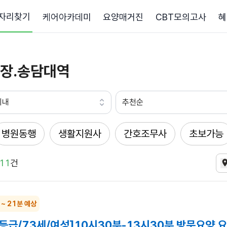
자리찾기
케어아카데미
요양매거진
CBT모의고사
혜
장.송담대역
이내
추천순
병원동행
생활지원사
간호조무사
초보가능
11
건
 ~ 21분 예상
4등급/73세/여성]10시30분-13시30분 방문요양 