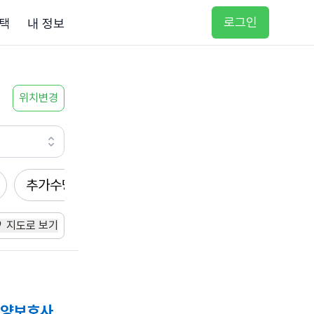
로그인
택
내 정보
위치변경
추가수당
방문요양
입주요양
방문목욕
지도로 보기
요양보호사