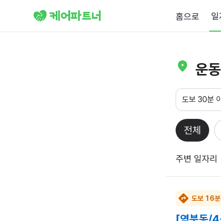
일
홈으로
운동
도보 30분 
전체
주변 일자리
도보 16분
[역북동/