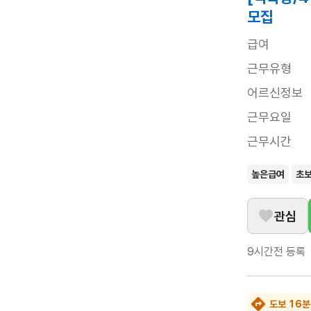
모집
급여
근무유형
어르신정보
근무요일
근무시간
높은급여
초
관심
9시간전
등록
도보 16분