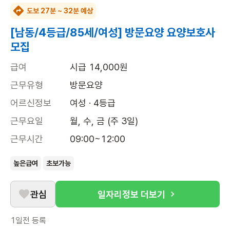
도보 27분 ~ 32분 예상
[남동/4등급/85세/여성] 방문요양 요양보호사
모집
급여
시급 14,000원
근무유형
방문요양
어르신정보
여성 · 4등급
근무요일
월, 수, 금 (주 3일)
근무시간
09:00~12:00
높은급여
초보가능
관심
일자리정보 더보기
1일전
등록