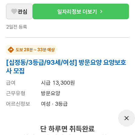
관심
일자리정보 더보기
2일전
등록
도보 28분 ~ 33분 예상
[십정동/3등급/93세/여성] 방문요양 요양보호
사 모집
급여
시급 13,300원
근무유형
방문요양
어르신정보
여성 · 3등급
근무요일
월~토 (주 6일)
근무시간
09:00~12:00
단 하루면 취득완료