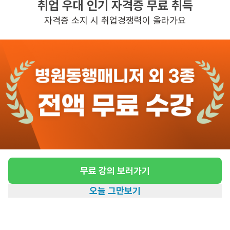
취업 우대 인기 자격증 무료 취득
높은급여
초보가능
자격증 소지 시 취업경쟁력이 올라가요
관심
일자리정보 더보기
3일전
등록
도보 27분 ~ 32분 예상
[남동/2등급/86세/여성] 방문요양 월,금 요양
보호사 모집
급여
시급 13,100원
무료 강의 보러가기
근무유형
방문요양
오늘 그만보기
어르신정보
여성 · 2등급
홈
일자리찾기
아카데미
혜택
내 정보
근무요일
월, 금 (주 2일)