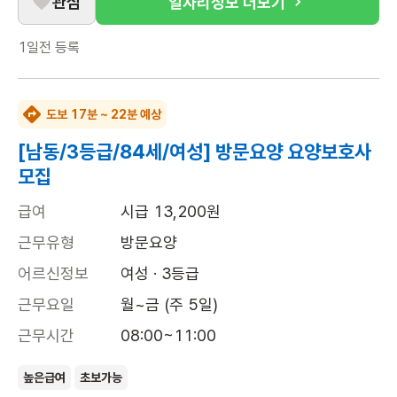
관심
일자리정보 더보기
1일전
등록
도보 17분 ~ 22분 예상
[남동/3등급/84세/여성] 방문요양 요양보호사
모집
급여
시급 13,200원
근무유형
방문요양
어르신정보
여성 · 3등급
근무요일
월~금 (주 5일)
근무시간
08:00~11:00
높은급여
초보가능