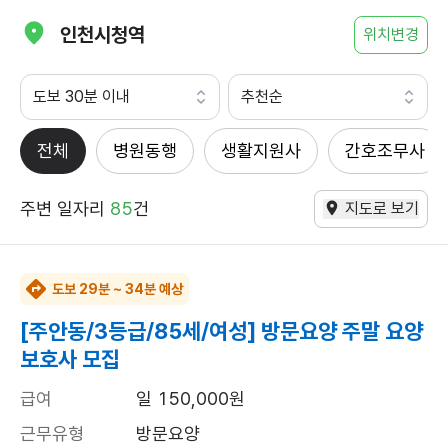
인천시청역
위치변경
도보 30분 이내
추천순
전체
병원동행
생활지원사
간호조무사
주변 일자리
85
건
지도로 보기
도보 29분 ~ 34분 예상
[주안동/3등급/85세/여성] 방문요양 주말 요양
보호사 모집
급여
일 150,000원
근무유형
방문요양