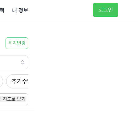
로그인
택
내 정보
위치변경
추가수당
방문요양
입주요양
방문목욕
지도로 보기