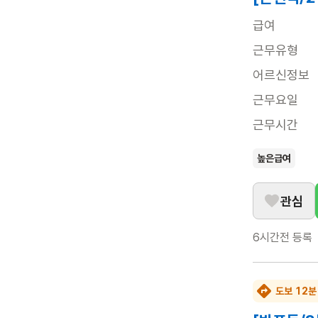
급여
근무유형
어르신정보
근무요일
근무시간
높은급여
관심
6시간전
등록
도보 12분