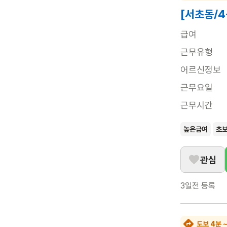
[서초동/
급여
근무유형
어르신정보
근무요일
근무시간
높은급여
초
관심
3일전
등록
도보 4분 