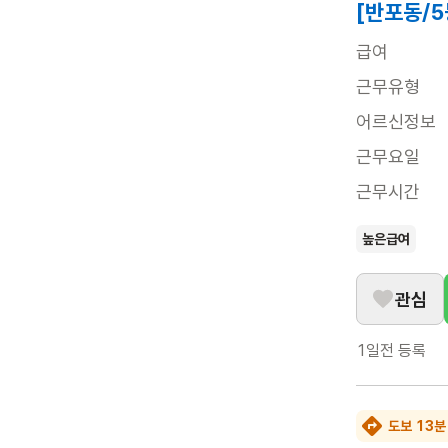
[반포동/
급여
근무유형
어르신정보
근무요일
근무시간
높은급여
관심
1일전
등록
도보 13분