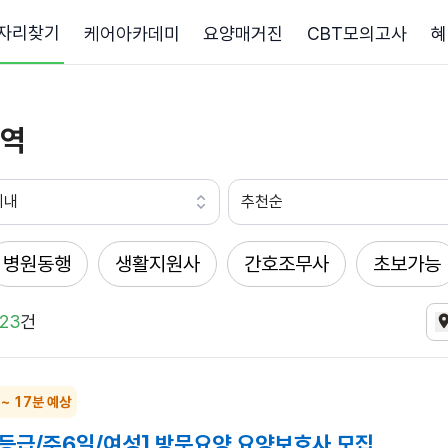
자리찾기
케어아카데미
요양매거진
CBT모의고사
혜
역
이내
추천순
병원동행
생활지원사
간호조무사
초보가능
23
건
 ~ 17분 예상
2등급/주6일/여성] 방문요양 요양보호사 모집