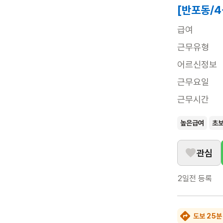
[반포동/
급여
근무유형
어르신정보
근무요일
근무시간
높은급여
초
관심
2일전
등록
도보 25분