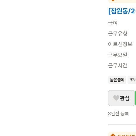
[잠원동/
급여
근무유형
어르신정보
근무요일
근무시간
높은급여
초
관심
3일전
등록