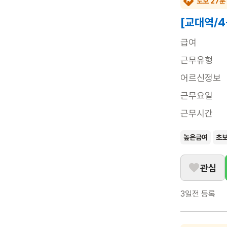
도보 27분
[교대역/4
급여
근무유형
어르신정보
근무요일
근무시간
높은급여
초
관심
3일전
등록