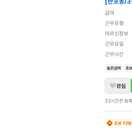
[반포동/3
급여
근무유형
어르신정보
근무요일
근무시간
높은급여
초
관심
22시간전
등
도보 12분