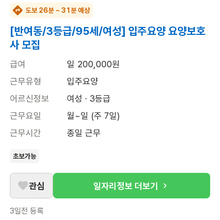
도보 26분 ~ 31분 예상
[반여동/3등급/95세/여성] 입주요양 요양보호
사 모집
급여
일 200,000원
근무유형
입주요양
어르신정보
여성 · 3등급
근무요일
월~일 (주 7일)
근무시간
종일 근무
초보가능
관심
일자리정보 더보기
3일전
등록