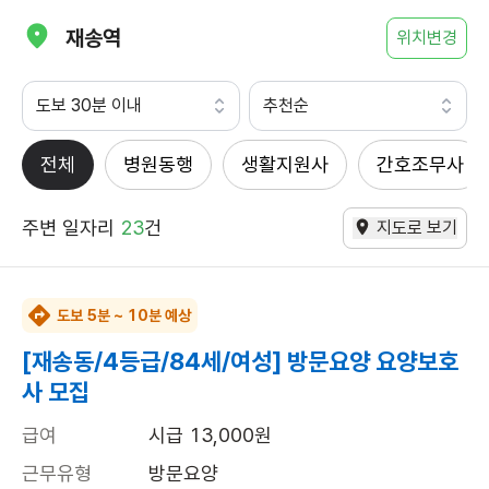
재송역
위치변경
도보 30분 이내
추천순
전체
병원동행
생활지원사
간호조무사
주변 일자리
23
건
지도로 보기
도보 5분 ~ 10분 예상
[재송동/4등급/84세/여성] 방문요양 요양보호
사 모집
급여
시급 13,000원
근무유형
방문요양