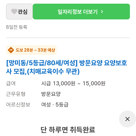
관심
일자리정보 더보기
8일전
등록
도보 28분 ~ 33분 예상
[망미동/5등급/80세/여성] 방문요양 요양보호
사 모집,(치매교육이수 무관)
급여
시급 13,000원 ~ 15,000원
근무유형
방문요양
어르신정보
여성 · 5등급
근무요일
토~일 (주 2일)
근무시간
11:00~13:00
단 하루면 취득완료