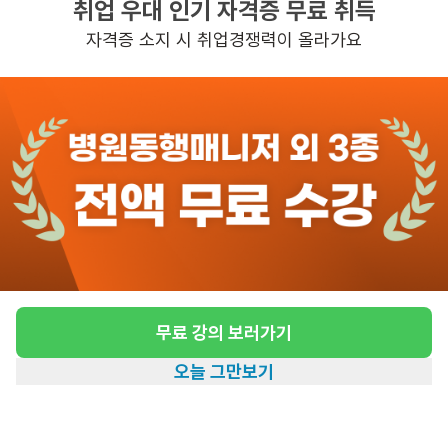
취업 우대 인기 자격증 무료 취득
높은급여
초보가능
자격증 소지 시 취업경쟁력이 올라가요
관심
일자리정보 더보기
11일전
등록
도보 23분 ~ 28분 예상
요양원 요양보호사 구인
급여
월급 2,156,880원 ~ 250만원
근무유형
시설요양
무료 강의 보러가기
근무요일
주5일근무
오늘 그만보기
근무시간
평일 : (근무시간) (오전) 9시 00분 ~ (오
홈
일자리찾기
아카데미
혜택
내 정보
후) 6시 00분, 주 5일 근무, 평균근무시
간 : 40