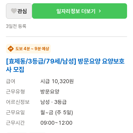
관심
일자리정보 더보기
3일전
등록
도보 4분 ~ 9분 예상
[효제동/3등급/79세/남성] 방문요양 요양보호
사 모집
급여
시급 10,320원
근무유형
방문요양
어르신정보
남성 · 3등급
근무요일
월~금 (주 5일)
근무시간
09:00~12:00