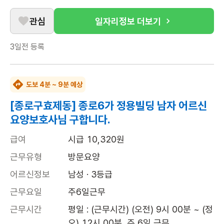
관심
일자리정보 더보기
3일전
등록
도보 4분 ~ 9분 예상
[종로구효제동] 종로6가 정용빌딩 남자 어르신
요양보호사님 구합니다.
급여
시급 10,320원
근무유형
방문요양
어르신정보
남성 · 3등급
근무요일
주6일근무
근무시간
평일 : (근무시간) (오전) 9시 00분 ~ (정
오) 12시 00분, 주 6일 근무