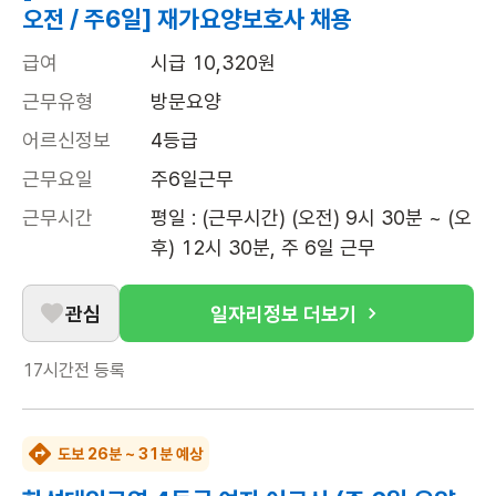
오전 / 주6일] 재가요양보호사 채용
급여
시급 10,320원
근무유형
방문요양
어르신정보
4등급
근무요일
주6일근무
근무시간
평일 : (근무시간) (오전) 9시 30분 ~ (오
후) 12시 30분, 주 6일 근무
관심
일자리정보 더보기
17시간전
등록
도보 26분 ~ 31분 예상