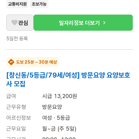
교통비지원
초보가능
관심
일자리정보 더보기
5일전
등록
도보 25분 ~ 30분 예상
[창신동/5등급/79세/여성] 방문요양 요양보호
사 모집
급여
시급 13,200원
근무유형
방문요양
어르신정보
여성 · 5등급
근무요일
월~금 (주 5일)