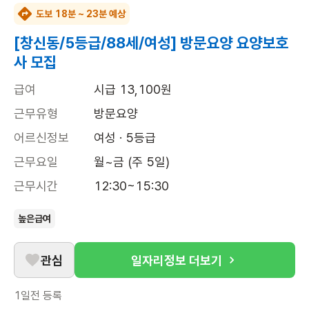
도보 18분 ~ 23분 예상
[창신동/5등급/88세/여성] 방문요양 요양보호
사 모집
급여
시급 13,100원
근무유형
방문요양
어르신정보
여성 · 5등급
근무요일
월~금 (주 5일)
근무시간
12:30~15:30
높은급여
관심
일자리정보 더보기
1일전
등록