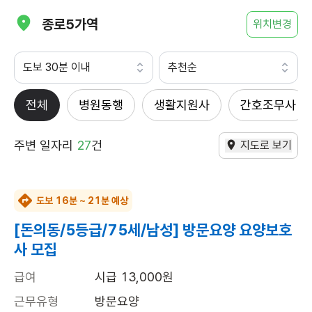
종로5가역
위치변경
도보 30분 이내
추천순
전체
병원동행
생활지원사
간호조무사
주변 일자리
27
건
지도로 보기
도보 16분 ~ 21분 예상
[돈의동/5등급/75세/남성] 방문요양 요양보호
사 모집
급여
시급 13,000원
근무유형
방문요양