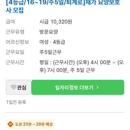
[4등급/16~19/주5일/퇴계로]재가 요양보호
사 모집
급여
시급 10,320원
근무유형
방문요양
어르신정보
여성 · 4등급
근무요일
주5일근무
근무시간
평일 : (근무시간) (오후) 4시 00분 ~ (오
후) 7시 00분, 주 5일 근무
관심
일자리정보 더보기
1일전
등록
도보 23분 ~ 28분 예상