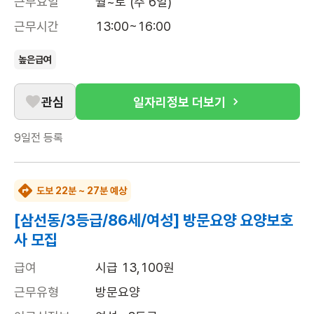
근무요일
월~토 (주 6일)
근무시간
13:00~16:00
높은급여
관심
일자리정보 더보기
9일전
등록
도보 22분 ~ 27분 예상
[삼선동/3등급/86세/여성] 방문요양 요양보호
사 모집
급여
시급 13,100원
근무유형
방문요양