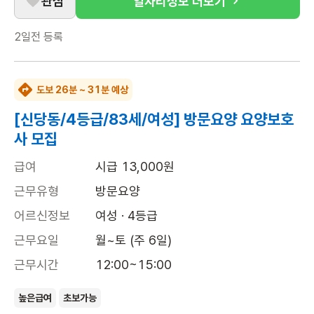
관심
일자리정보 더보기
2일전
등록
도보 26분 ~ 31분 예상
[신당동/4등급/83세/여성] 방문요양 요양보호
사 모집
급여
시급 13,000원
근무유형
방문요양
어르신정보
여성 · 4등급
근무요일
월~토 (주 6일)
근무시간
12:00~15:00
높은급여
초보가능