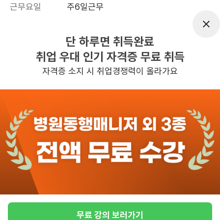
근무요일
주6일근무
근무시간
평일 : (근무시간) (오후) 4시 00분 ~ (오
후) 7시 00분, 주 6일 근무
단 하루면 취득완료
취업 우대 인기 자격증 무료 취득
높은급여
자격증 소지 시 취업경쟁력이 올라가요
관심
일자리정보 더보기
6일전
등록
반경 3KM 이내의 일자리 확인하기
무료 강의 보러가기