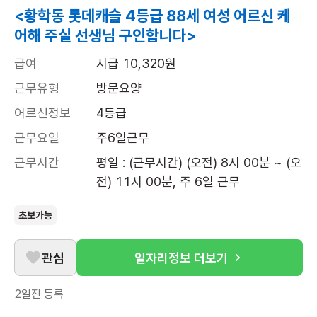
<황학동 롯데캐슬 4등급 88세 여성 어르신 케
어해 주실 선생님 구인합니다>
급여
시급 10,320원
근무유형
방문요양
어르신정보
4등급
근무요일
주6일근무
근무시간
평일 : (근무시간) (오전) 8시 00분 ~ (오
전) 11시 00분, 주 6일 근무
초보가능
관심
일자리정보 더보기
2일전
등록