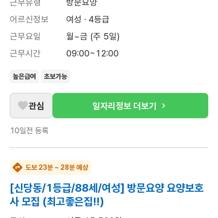
근무유형
방문요양
어르신정보
여성 · 4등급
근무요일
월~금 (주 5일)
근무시간
09:00~12:00
높은급여
초보가능
관심
일자리정보 더보기
10일전
등록
도보 23분 ~ 28분 예상
[신당동/1등급/88세/여성] 방문요양 요양보호
사 모집 (최고좋은집!!)