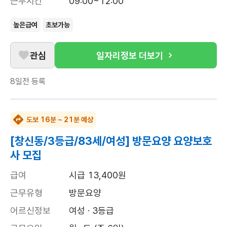
근무시간
09:00~12:00
높은급여
초보가능
관심
일자리정보 더보기
8일전
등록
도보 16분 ~ 21분 예상
[창신동/3등급/83세/여성] 방문요양 요양보호
사 모집
급여
시급 13,400원
근무유형
방문요양
어르신정보
여성 · 3등급