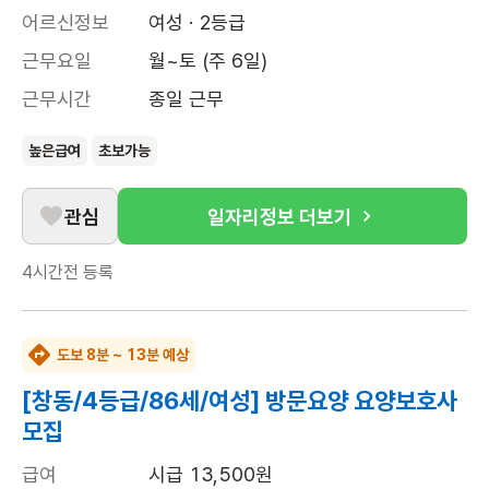
어르신정보
여성 · 2등급
근무요일
월~토 (주 6일)
근무시간
종일 근무
높은급여
초보가능
관심
일자리정보 더보기
4시간전
등록
도보 8분 ~ 13분 예상
[창동/4등급/86세/여성] 방문요양 요양보호사
모집
급여
시급 13,500원