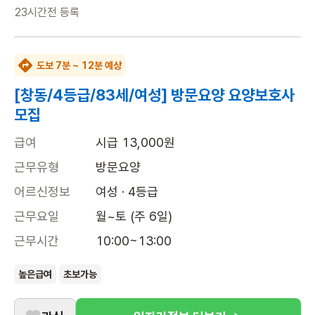
23시간전
등록
도보 7분 ~ 12분 예상
[창동/4등급/83세/여성] 방문요양 요양보호사
모집
급여
시급 13,000원
근무유형
방문요양
어르신정보
여성 · 4등급
근무요일
월~토 (주 6일)
근무시간
10:00~13:00
높은급여
초보가능