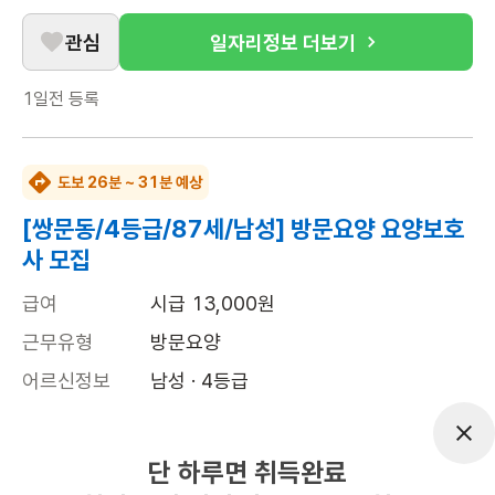
관심
일자리정보 더보기
1일전
등록
도보 26분 ~ 31분 예상
[쌍문동/4등급/87세/남성] 방문요양 요양보호
사 모집
급여
시급 13,000원
근무유형
방문요양
어르신정보
남성 · 4등급
근무요일
월~토 (주 6일)
근무시간
10:00~13:00
단 하루면 취득완료