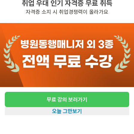
취업 우대 인기 자격증 무료 취득
높은급여
자격증 소지 시 취업경쟁력이 올라가요
관심
일자리정보 더보기
2일전
등록
도보 5분 ~ 10분 예상
[창동/4등급/85세/여성] 방문요양 요양보호사
모집
급여
시급 13,200원
무료 강의 보러가기
근무유형
방문요양
오늘 그만보기
어르신정보
여성 · 4등급
홈
일자리찾기
아카데미
혜택
내 정보
근무요일
월~금 (주 5일)