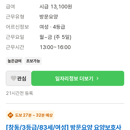
급여
시급 13,100원
근무유형
방문요양
어르신정보
여성 · 4등급
근무요일
월~금 (주 5일)
근무시간
13:00~16:00
높은급여
초보가능
관심
일자리정보 더보기
21시간전
등록
도보 27분 ~ 32분 예상
[창동/3등급/83세/여성] 방문요양 요양보호사