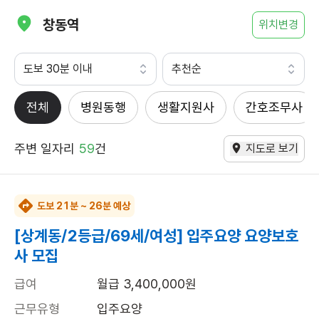
창동역
위치변경
도보 30분 이내
추천순
전체
병원동행
생활지원사
간호조무사
주변 일자리
59
건
지도로 보기
도보 21분 ~ 26분 예상
[상계동/2등급/69세/여성] 입주요양 요양보호
사 모집
급여
월급 3,400,000원
근무유형
입주요양