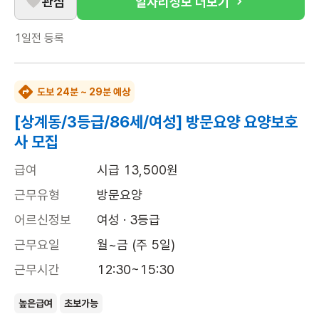
관심
일자리정보 더보기
1일전
등록
도보 24분 ~ 29분 예상
[상계동/3등급/86세/여성] 방문요양 요양보호
사 모집
급여
시급 13,500원
근무유형
방문요양
어르신정보
여성 · 3등급
근무요일
월~금 (주 5일)
근무시간
12:30~15:30
높은급여
초보가능