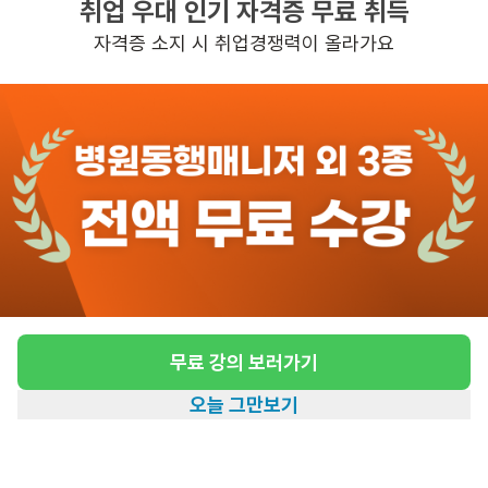
취업 우대 인기 자격증 무료 취득
높은급여
자격증 소지 시 취업경쟁력이 올라가요
관심
일자리정보 더보기
2일전
등록
도보 29분 ~ 34분 예상
[동선동/3등급/92세/여성] 방문요양 요양보호
사 모집
급여
시급 13,000원
무료 강의 보러가기
근무유형
방문요양
오늘 그만보기
어르신정보
여성 · 3등급
홈
일자리찾기
아카데미
혜택
내 정보
근무요일
월~금 (주 5일)