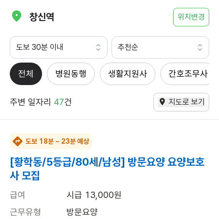
창신역
위치변경
도보 30분 이내
추천순
전체
병원동행
생활지원사
간호조무사
주변 일자리
47
건
지도로 보기
도보 18분 ~ 23분 예상
[황학동/5등급/80세/남성] 방문요양 요양보호
사 모집
급여
시급 13,000원
근무유형
방문요양