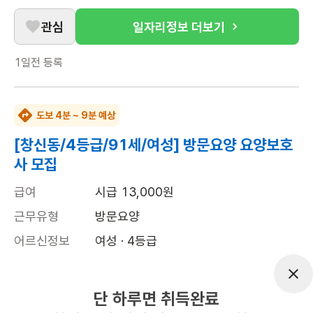
관심
일자리정보 더보기
1일전
등록
도보 4분 ~ 9분 예상
[창신동/4등급/91세/여성] 방문요양 요양보호
사 모집
급여
시급 13,000원
근무유형
방문요양
어르신정보
여성 · 4등급
근무요일
월~토 (주 6일)
근무시간
08:00~11:00
단 하루면 취득완료