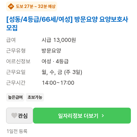
도보 27분 ~ 32분 예상
[성동/4등급/66세/여성] 방문요양 요양보호사
모집
급여
시급 13,000원
근무유형
방문요양
어르신정보
여성 · 4등급
근무요일
월, 수, 금 (주 3일)
근무시간
14:00~17:00
높은급여
초보가능
관심
일자리정보 더보기
1일전
등록