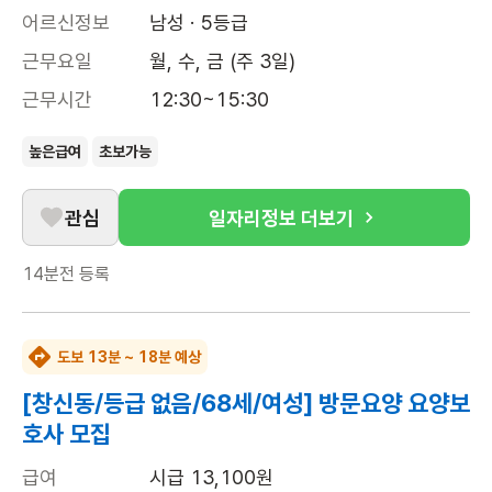
어르신정보
남성 · 5등급
근무요일
월, 수, 금 (주 3일)
근무시간
12:30~15:30
높은급여
초보가능
관심
일자리정보 더보기
14분전
등록
도보 13분 ~ 18분 예상
[창신동/등급 없음/68세/여성] 방문요양 요양보
호사 모집
급여
시급 13,100원