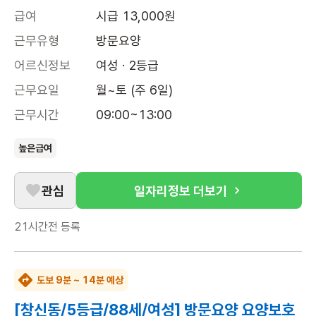
급여
시급 13,000원
근무유형
방문요양
어르신정보
여성 · 2등급
근무요일
월~토 (주 6일)
근무시간
09:00~13:00
높은급여
관심
일자리정보 더보기
21시간전
등록
도보 9분 ~ 14분 예상
[창신동/5등급/88세/여성] 방문요양 요양보호