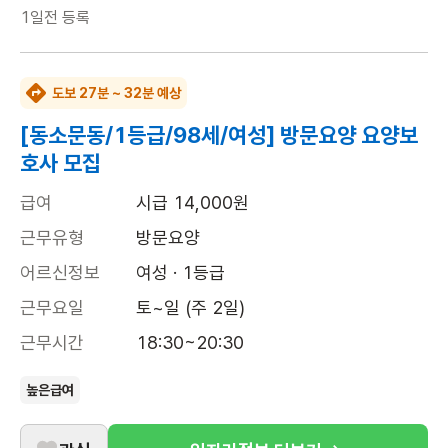
1일전
등록
도보 27분 ~ 32분 예상
[동소문동/1등급/98세/여성] 방문요양 요양보
호사 모집
급여
시급 14,000원
근무유형
방문요양
어르신정보
여성 · 1등급
근무요일
토~일 (주 2일)
근무시간
18:30~20:30
높은급여