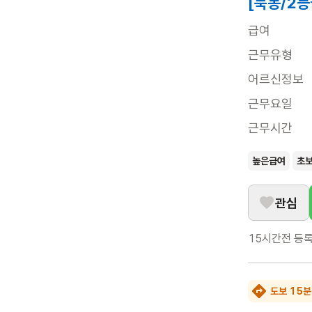
[묵동/2등
급여
근무유형
어르신정보
근무요일
근무시간
높은급여
초
관심
15시간전
등
도보 15분