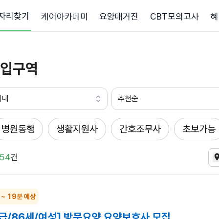
자리찾기
케어아카데미
요양매거진
CBT모의고사
혜
입구역
이내
추천순
병원동행
생활지원사
간호조무사
초보가능
54
건
 ~ 19분 예상
급/86세/여성] 방문요양 요양보호사 모집