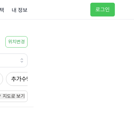
로그인
택
내 정보
위치변경
추가수당
방문요양
입주요양
방문목욕
지도로 보기