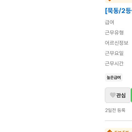
[묵동/2등
급여
근무유형
어르신정보
근무요일
근무시간
높은급여
관심
2일전
등록