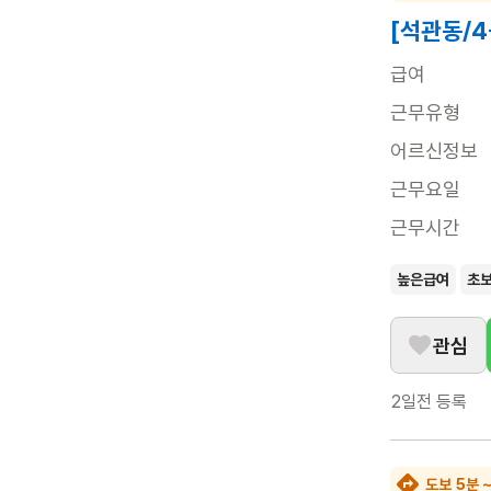
[석관동/
급여
근무유형
어르신정보
근무요일
근무시간
높은급여
초
관심
2일전
등록
도보 5분 