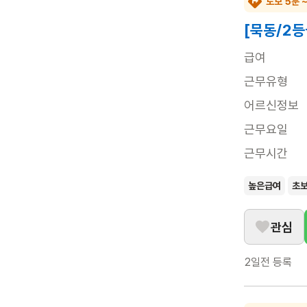
도보 5분 
[묵동/2등
급여
근무유형
어르신정보
근무요일
근무시간
높은급여
초
관심
2일전
등록