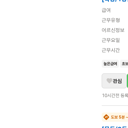
급여
근무유형
어르신정보
근무요일
근무시간
높은급여
초
관심
10시간전
등
도보 5분 