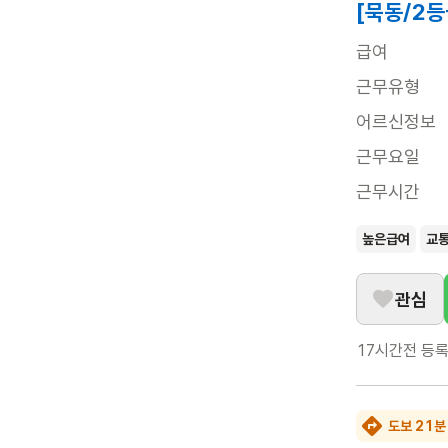
[묵동/2등
급여
근무유형
어르신정보
근무요일
근무시간
높은급여
교
관심
17시간전
등
도보 21분