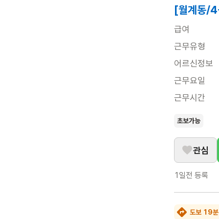
[월계동/
급여
근무유형
어르신정보
근무요일
근무시간
초보가능
관심
1일전
등록
도보 19분