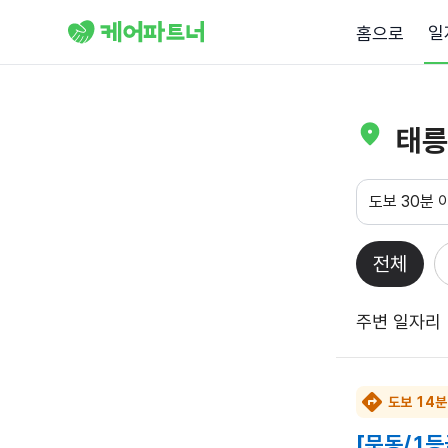
일
홈으로
태릉
도보 30분 
전체
주변 일자리
도보 14분
[묵동/1등