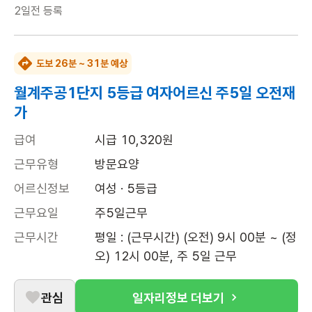
2일전
등록
도보 26분 ~ 31분 예상
월계주공1단지 5등급 여자어르신 주5일 오전재
가
급여
시급 10,320원
근무유형
방문요양
어르신정보
여성 · 5등급
근무요일
주5일근무
근무시간
평일 : (근무시간) (오전) 9시 00분 ~ (정
오) 12시 00분, 주 5일 근무
관심
일자리정보 더보기