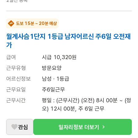
2일전
등록
도보 15분 ~ 20분 예상
월계사슴1단지 1등급 남자어르신 주6일 오전재
가
급여
시급 10,320원
근무유형
방문요양
어르신정보
남성 · 1등급
근무요일
주6일근무
근무시간
평일 : (근무시간) (오전) 8시 00분 ~ (정
오) 12시 00분, 주 6일 근무
관심
일자리정보 더보기