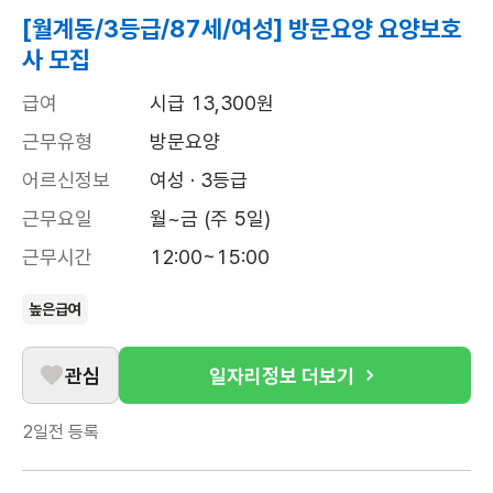
[월계동/3등급/87세/여성] 방문요양 요양보호
사 모집
급여
시급 13,300원
근무유형
방문요양
어르신정보
여성 · 3등급
근무요일
월~금 (주 5일)
근무시간
12:00~15:00
높은급여
관심
일자리정보 더보기
2일전
등록