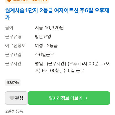
월계사슴1단지 2등급 여자어르신 주6일 오후재
가
급여
시급 10,320원
근무유형
방문요양
어르신정보
여성 · 2등급
근무요일
주6일근무
근무시간
평일 : (근무시간) (오후) 5시 00분 ~ (오
후) 9시 00분, 주 6일 근무
초보가능
관심
일자리정보 더보기
2일전
등록