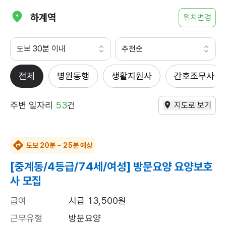
하계역
위치변경
도보 30분 이내
추천순
전체
병원동행
생활지원사
간호조무사
주변 일자리
53
건
지도로 보기
도보 20분 ~ 25분 예상
[중계동/4등급/74세/여성] 방문요양 요양보호
사 모집
급여
시급 13,500원
근무유형
방문요양