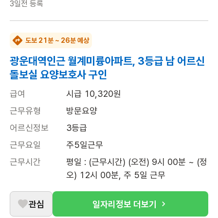
3일전
등록
도보 21분 ~ 26분 예상
광운대역인근 월계미륭아파트, 3등급 남 어르신
돌보실 요양보호사 구인
급여
시급 10,320원
근무유형
방문요양
어르신정보
3등급
근무요일
주5일근무
근무시간
평일 : (근무시간) (오전) 9시 00분 ~ (정
오) 12시 00분, 주 5일 근무
관심
일자리정보 더보기