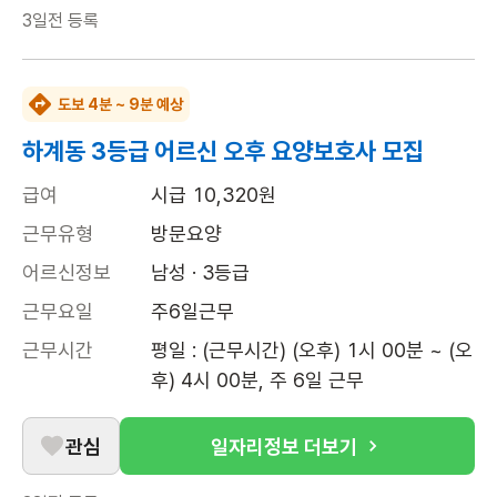
3일전
등록
도보 4분 ~ 9분 예상
하계동 3등급 어르신 오후 요양보호사 모집
급여
시급 10,320원
근무유형
방문요양
어르신정보
남성 · 3등급
근무요일
주6일근무
근무시간
평일 : (근무시간) (오후) 1시 00분 ~ (오
후) 4시 00분, 주 6일 근무
관심
일자리정보 더보기