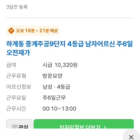
3일전
등록
도보 16분 ~ 21분 예상
하계동 중계주공9단지 4등급 남자어르신 주6일
오전재가
급여
시급 10,320원
근무유형
방문요양
어르신정보
남성 · 4등급
근무요일
주6일근무
근무시간
00:10~13:00
관심
일자리정보 더보기