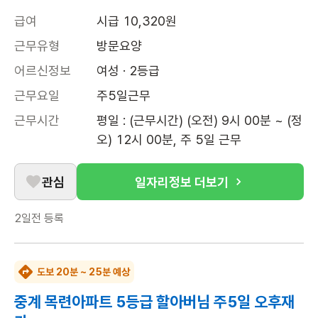
급여
시급 10,320원
근무유형
방문요양
어르신정보
여성 · 2등급
근무요일
주5일근무
근무시간
평일 : (근무시간) (오전) 9시 00분 ~ (정
오) 12시 00분, 주 5일 근무
관심
일자리정보 더보기
2일전
등록
도보 20분 ~ 25분 예상
중계 목련아파트 5등급 할아버님 주5일 오후재