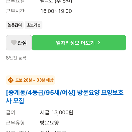
근무요일
월~토 (주 6일)
근무시간
16:00~19:00
높은급여
초보가능
관심
일자리정보 더보기
8일전
등록
도보 28분 ~ 33분 예상
[중계동/4등급/95세/여성] 방문요양 요양보호
사 모집
급여
시급 13,000원
근무유형
방문요양