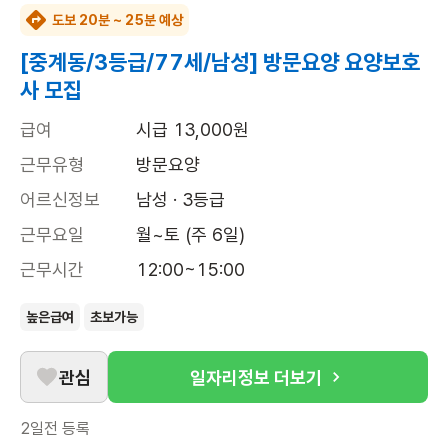
도보 20분 ~ 25분 예상
[중계동/3등급/77세/남성] 방문요양 요양보호
사 모집
급여
시급 13,000원
근무유형
방문요양
어르신정보
남성 · 3등급
근무요일
월~토 (주 6일)
근무시간
12:00~15:00
높은급여
초보가능
관심
일자리정보 더보기
2일전
등록