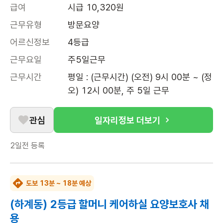
급여
시급 10,320원
근무유형
방문요양
어르신정보
4등급
근무요일
주5일근무
근무시간
평일 : (근무시간) (오전) 9시 00분 ~ (정
오) 12시 00분, 주 5일 근무
관심
일자리정보 더보기
2일전
등록
도보 13분 ~ 18분 예상
(하계동) 2등급 할머니 케어하실 요양보호사 채
용