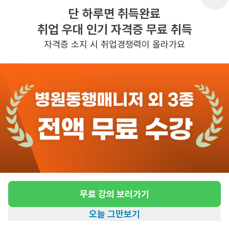
3일전
등록
단 하루면 취득완료
취업 우대 인기 자격증 무료 취득
자격증 소지 시 취업경쟁력이 올라가요
도보 1분 ~ 6분 예상
[하계동] 4등급 남자어르신
급여
시급 10,320원 ~ 13,000원
근무유형
방문요양
어르신정보
남성 · 4등급
근무요일
주5일근무
근무시간
평일 : (근무시간) (오후) 4시 00분 ~ (오
후) 7시 00분, 주 5일 근무
무료 강의 보러가기
높은급여
오늘 그만보기
홈
일자리찾기
아카데미
혜택
내 정보
관심
일자리정보 더보기