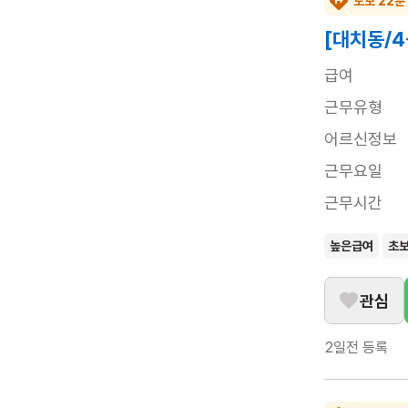
도보 22분
[대치동/
급여
근무유형
어르신정보
근무요일
근무시간
높은급여
초
관심
2일전
등록