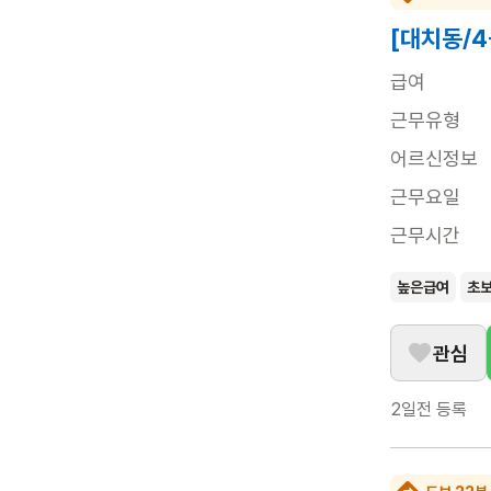
[대치동/
급여
근무유형
어르신정보
근무요일
근무시간
높은급여
초
관심
2일전
등록