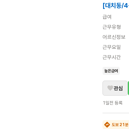
[대치동/
급여
근무유형
어르신정보
근무요일
근무시간
높은급여
관심
1일전
등록
도보 21분