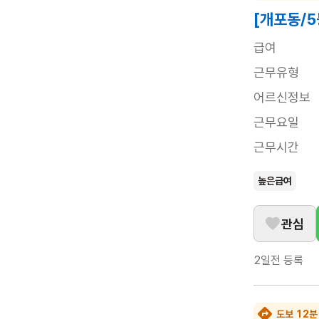
[개포동/5
급여
근무유형
어르신정보
근무요일
근무시간
높은급여
관심
2일전
등록
도보 12분