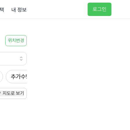
로그인
택
내 정보
위치변경
추가수당
방문요양
입주요양
방문목욕
지도로 보기