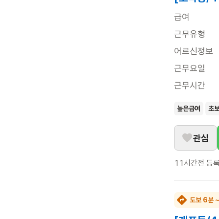
급여
근무유형
어르신정보
근무요일
근무시간
높은급여
초
관심
11시간전
등
도보 6분 