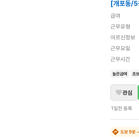
[개포동/
급여
근무유형
어르신정보
근무요일
근무시간
높은급여
초
관심
1일전
등록
도보 9분 