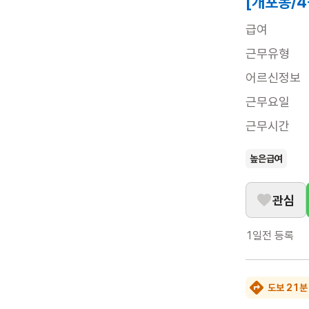
[개포동/
급여
근무유형
어르신정보
근무요일
근무시간
높은급여
관심
1일전
등록
도보 21분