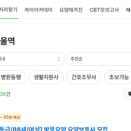
자리찾기
케어아카데미
요양매거진
CBT모의고사
혜
울역
이내
추천순
병원동행
생활지원사
간호조무사
초보가능
38
건
 ~ 33분 예상
4등급/88세/여성] 방문요양 요양보호사 모집