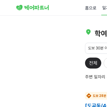
일
홈으로
학여
도보 30분 
전체
주변 일자리
도보 28분
[도곡동/