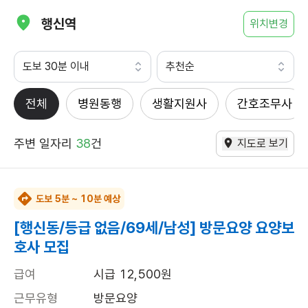
행신역
위치변경
도보 30분 이내
추천순
전체
병원동행
생활지원사
간호조무사
주변 일자리
38
건
지도로 보기
도보 5분 ~ 10분 예상
[행신동/등급 없음/69세/남성] 방문요양 요양보
호사 모집
급여
시급 12,500원
근무유형
방문요양