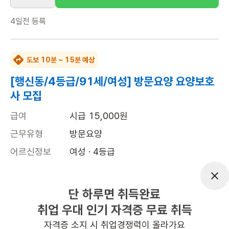
4일전
등록
도보 10분 ~ 15분 예상
[행신동/4등급/91세/여성] 방문요양 요양보호
사 모집
급여
시급 15,000원
근무유형
방문요양
어르신정보
여성 · 4등급
근무요일
월~일 (주 7일)
근무시간
07:00~09:00
단 하루면 취득완료
취업 우대 인기 자격증 무료 취득
높은급여
초보가능
자격증 소지 시 취업경쟁력이 올라가요