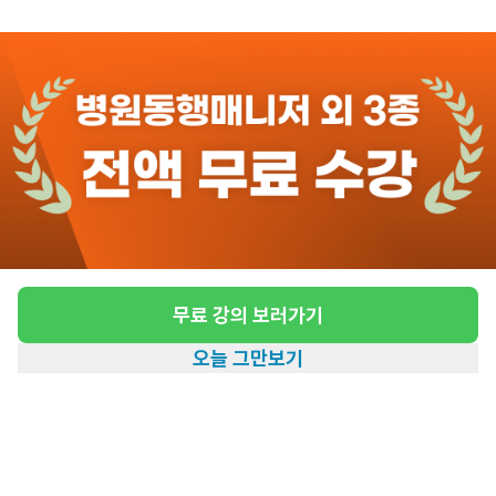
관심
일자리정보 더보기
4일전
등록
도보 21분 ~ 26분 예상
[행신동/4등급/91세/남성] 방문요양 요양보호
사 모집
급여
시급 13,000원
무료 강의 보러가기
근무유형
방문요양
오늘 그만보기
어르신정보
남성 · 4등급
홈
일자리찾기
아카데미
혜택
내 정보
근무요일
월~금 (주 5일)
근무시간
10:30~13:30