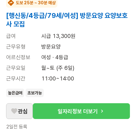
도보 25분 ~ 30분 예상
[행신동/4등급/79세/여성] 방문요양 요양보호
사 모집
급여
시급 13,300원
근무유형
방문요양
어르신정보
여성 · 4등급
근무요일
월~토 (주 6일)
근무시간
11:00~14:00
높은급여
초보가능
관심
일자리정보 더보기
2일전
등록