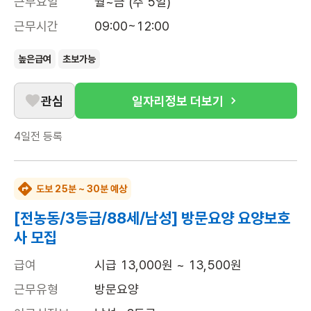
근무요일
월~금 (주 5일)
근무시간
09:00~12:00
높은급여
초보가능
관심
일자리정보 더보기
4일전
등록
도보 25분 ~ 30분 예상
[전농동/3등급/88세/남성] 방문요양 요양보호
사 모집
급여
시급 13,000원 ~ 13,500원
근무유형
방문요양