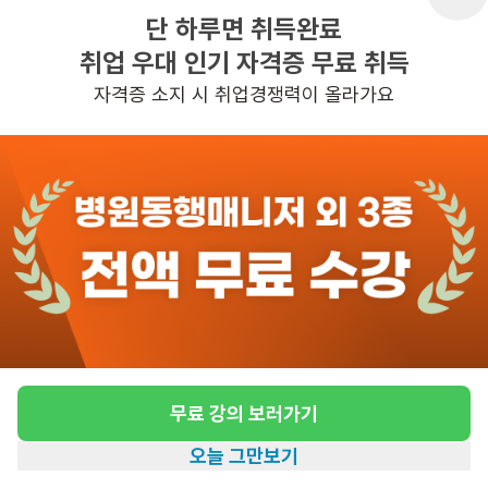
관심
일자리정보 더보기
단 하루면 취득완료
취업 우대 인기 자격증 무료 취득
2일전
등록
자격증 소지 시 취업경쟁력이 올라가요
도보 22분 ~ 27분 예상
(청량리 동부@) /1등급 여자어르
신/11:30~14:30( 또는 11~14시 가능) / 주
6일/ 요양사님 모십니다.
급여
시급 10,320원
근무유형
방문요양
어르신정보
여성 · 1등급
무료 강의 보러가기
근무요일
주6일근무
근무시간
평일 : (근무시간) (오전) 11시 30분 ~ 
오늘 그만보기
홈
일자리찾기
아카데미
혜택
내 정보
(오후) 2시 30분, 주 6일 근무