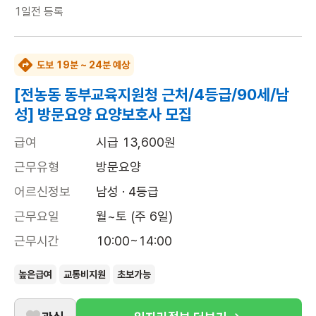
1일전
등록
도보 19분 ~ 24분 예상
[전농동 동부교육지원청 근처/4등급/90세/남
성] 방문요양 요양보호사 모집
급여
시급 13,600원
근무유형
방문요양
어르신정보
남성 · 4등급
근무요일
월~토 (주 6일)
근무시간
10:00~14:00
높은급여
교통비지원
초보가능