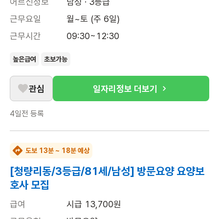
어르신정보
남성 · 3등급
근무요일
월~토 (주 6일)
근무시간
09:30~12:30
높은급여
초보가능
관심
일자리정보 더보기
4일전
등록
도보 13분 ~ 18분 예상
[청량리동/3등급/81세/남성] 방문요양 요양보
호사 모집
급여
시급 13,700원