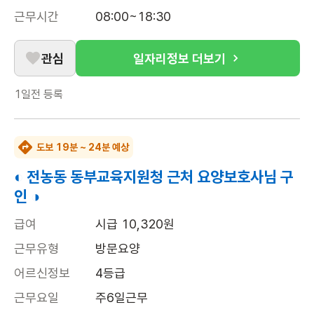
근무시간
08:00~18:30
관심
일자리정보 더보기
1일전
등록
도보 19분 ~ 24분 예상
◐ 전농동 동부교육지원청 근처 요양보호사님 구
인 ◑
급여
시급 10,320원
근무유형
방문요양
어르신정보
4등급
근무요일
주6일근무