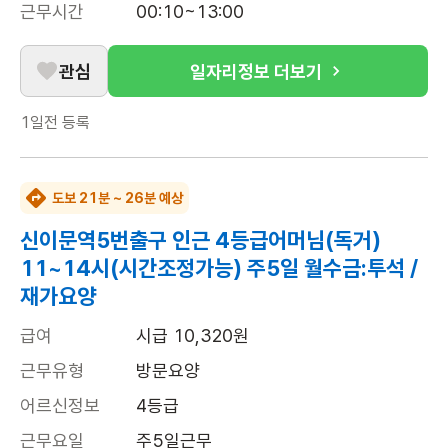
근무시간
00:10~13:00
관심
일자리정보 더보기
1일전
등록
도보 21분 ~ 26분 예상
신이문역5번출구 인근 4등급어머님(독거)
11~14시(시간조정가능) 주5일 월수금:투석 /
재가요양
급여
시급 10,320원
근무유형
방문요양
어르신정보
4등급
근무요일
주5일근무