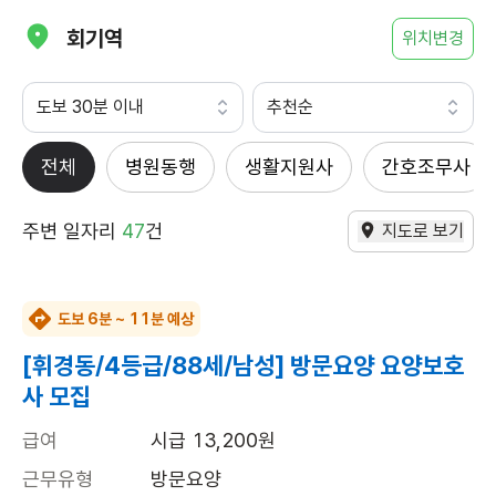
회기역
위치변경
도보 30분 이내
추천순
전체
병원동행
생활지원사
간호조무사
주변 일자리
47
건
지도로 보기
도보 6분 ~ 11분 예상
[휘경동/4등급/88세/남성] 방문요양 요양보호
사 모집
급여
시급 13,200원
근무유형
방문요양