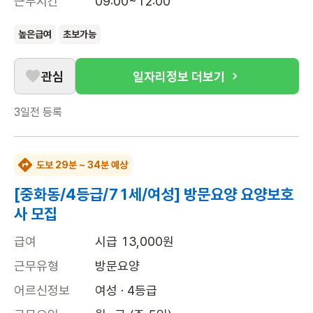
근무시간
09:00~12:00
높은급여
초보가능
관심
일자리정보 더보기
3일전
등록
도보 29분 ~ 34분 예상
[중화동/4등급/71세/여성] 방문요양 요양보호
사 모집
급여
시급 13,000원
근무유형
방문요양
어르신정보
여성 · 4등급