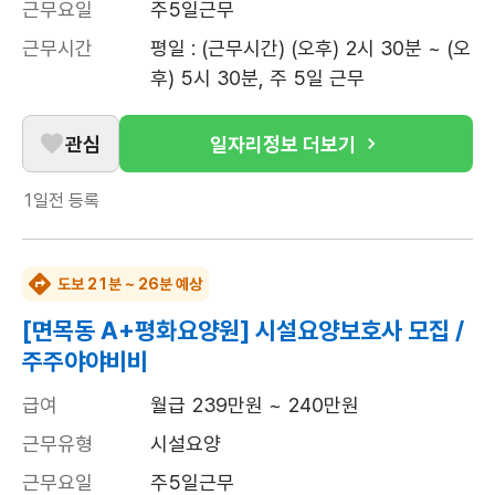
근무요일
주5일근무
근무시간
평일 : (근무시간) (오후) 2시 30분 ~ (오
후) 5시 30분, 주 5일 근무
관심
일자리정보 더보기
1일전
등록
도보 21분 ~ 26분 예상
[면목동 A+평화요양원] 시설요양보호사 모집 /
주주야야비비
급여
월급 239만원 ~ 240만원
근무유형
시설요양
근무요일
주5일근무