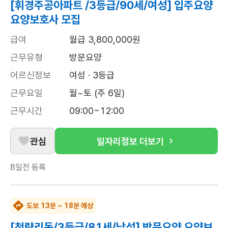
[휘경주공아파트 /3등급/90세/여성] 입주요양
요양보호사 모집
급여
월급 3,800,000원
근무유형
방문요양
어르신정보
여성 · 3등급
근무요일
월~토 (주 6일)
근무시간
09:00~12:00
관심
일자리정보 더보기
8일전
등록
도보 13분 ~ 18분 예상
[청량리동/3등급/81세/남성] 방문요양 요양보