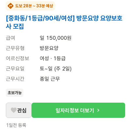
도보 28분 ~ 33분 예상
[중화동/1등급/90세/여성] 방문요양 요양보호
사 모집
급여
일 150,000원
근무유형
방문요양
어르신정보
여성 · 1등급
근무요일
토~일 (주 2일)
근무시간
종일 근무
초보가능
관심
일자리정보 더보기
1일전
등록