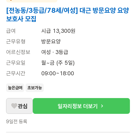
[전농동/3등급/78세/여성] 대근 방문요양 요양
보호사 모집
급여
시급 13,300원
근무유형
방문요양
어르신정보
여성 · 3등급
근무요일
월~금 (주 5일)
근무시간
09:00~18:00
높은급여
초보가능
관심
일자리정보 더보기
9일전
등록