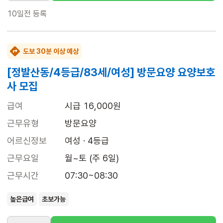
10일전
등록
도보 30분 이상 예상
[정발산동/4등급/83세/여성] 방문요양 요양보호
사 모집
급여
시급 16,000원
근무유형
방문요양
어르신정보
여성 · 4등급
근무요일
월~토 (주 6일)
근무시간
07:30~08:30
높은급여
초보가능