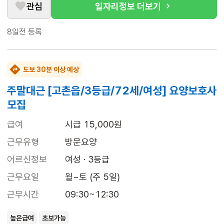
관심
일자리정보 더보기
8일전
등록
도보 30분 이상 예상
주말대근 [고촌읍/3등급/72세/여성] 요양보호사
모집
급여
시급 15,000원
근무유형
방문요양
어르신정보
여성 · 3등급
근무요일
월~토 (주 5일)
근무시간
09:30~12:30
높은급여
초보가능