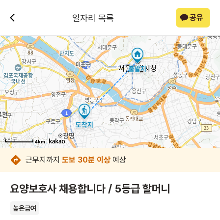
일자리 목록
공유
4km
4km
4km
4km
4km
4km
4km
4km
근무지까지
도보 30분 이상
예상
요양보호사 채용합니다 / 5등급 할머니
높은급여