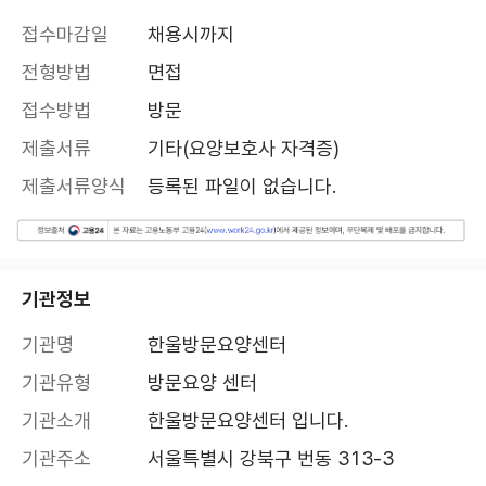
접수마감일
채용시까지
전형방법
면접
접수방법
방문
제출서류
기타(요양보호사 자격증)
제출서류양식
등록된 파일이 없습니다.
기관정보
기관명
한울방문요양센터
기관유형
방문요양 센터
기관소개
한울방문요양센터 입니다.
기관주소
서울특별시 강북구 번동 313-3