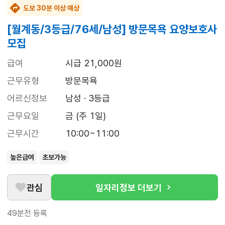
도보 30분 이상 예상
[월계동/3등급/76세/남성] 방문목욕 요양보호사
모집
급여
시급 21,000원
근무유형
방문목욕
어르신정보
남성 · 3등급
근무요일
금 (주 1일)
근무시간
10:00~11:00
높은급여
초보가능
관심
일자리정보 더보기
49분전
등록