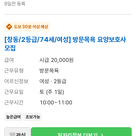
9일전
등록
도보 30분 이상 예상
[창동/2등급/74세/여성] 방문목욕 요양보호사
모집
급여
시급 20,000원
근무유형
방문목욕
어르신정보
여성 · 2등급
근무요일
토 (주 1일)
근무시간
10:00~11:00
높은급여
초보가능
관심
일자리정보 더보기