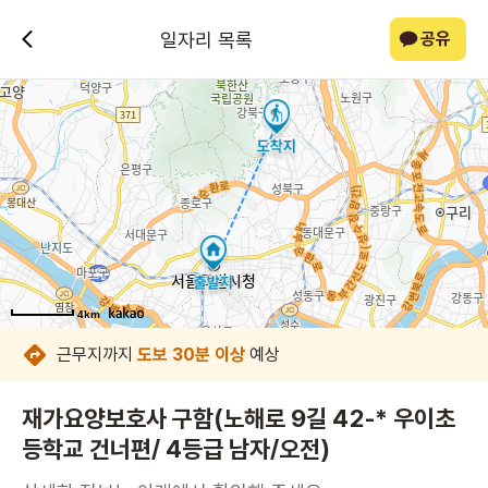
일자리 목록
공유
4km
4km
4km
4km
4km
4km
4km
4km
근무지까지
도보 30분 이상
예상
재가요양보호사 구함(노해로 9길 42-* 우이초
등학교 건너편/ 4등급 남자/오전)