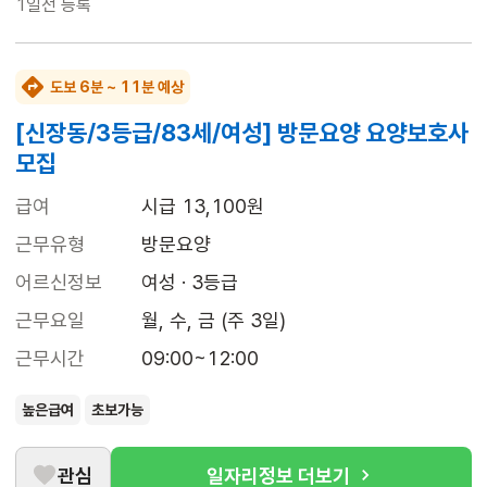
1일전
등록
도보 6분 ~ 11분 예상
[신장동/3등급/83세/여성] 방문요양 요양보호사
모집
급여
시급 13,100원
근무유형
방문요양
어르신정보
여성 · 3등급
근무요일
월, 수, 금 (주 3일)
근무시간
09:00~12:00
높은급여
초보가능
관심
일자리정보 더보기