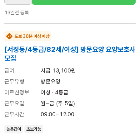
13일전
등록
도보 30분 이상 예상
[서정동/4등급/82세/여성] 방문요양 요양보호사
모집
급여
시급 13,100원
근무유형
방문요양
어르신정보
여성 · 4등급
근무요일
월~금 (주 5일)
근무시간
09:00~12:00
높은급여
초보가능