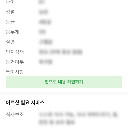
나이
81
성별
남성
등급
4등급
몸무게
55
질병
고혈압  
인지상태
정상 (치매 증상 없음)
동거여부
독거중
특이사항
앱으로 내용 확인하기
어르신 필요 서비스
식사보조
스스로 식사 가능, 식사 차려드리기, 밥, 
반찬 등 요리 필요