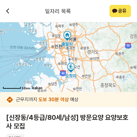
일자리 목록
공유
32km
32km
32km
32km
32km
32km
32km
32km
근무지까지
도보 30분 이상
예상
[신장동/4등급/80세/남성] 방문요양 요양보호
사 모집