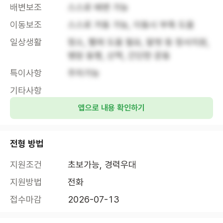
배변보조
스스로 배변 가능
이동보조
스스로 거동 가능, 이동시 부축 도움
일상생활
청소, 빨래 도움 필요, 말벗 등 정서지원, 
병원 동행, 산책, 간단한 운동
특이사항
주차가능
기타사항
앱으로 내용 확인하기
전형 방법
지원조건
초보가능, 경력우대
지원방법
전화
접수마감
2026-07-13