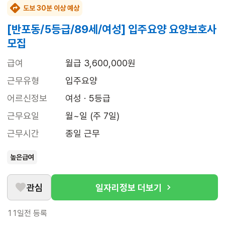
도보 30분 이상 예상
[반포동/5등급/89세/여성] 입주요양 요양보호사
모집
급여
월급 3,600,000원
근무유형
입주요양
어르신정보
여성 · 5등급
근무요일
월~일 (주 7일)
근무시간
종일 근무
높은급여
관심
일자리정보 더보기
11일전
등록