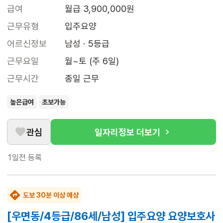
급여
월급 3,900,000원
근무유형
입주요양
어르신정보
남성 · 5등급
근무요일
월~토 (주 6일)
근무시간
종일 근무
높은급여
초보가능
관심
일자리정보 더보기
1일전
등록
도보 30분 이상 예상
[우면동/4등급/86세/남성] 입주요양 요양보호사