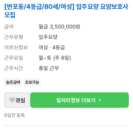
[반포동/4등급/80세/여성] 입주요양 요양보호사
모집
급여
월급 3,500,000원
근무유형
입주요양
어르신정보
여성 · 4등급
근무요일
월~토 (주 6일)
근무시간
종일 근무
높은급여
초보가능
관심
일자리정보 더보기
6일전
등록