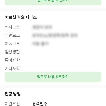
앱으로 내용 확인하기
어르신 필요 서비스
식사보조
경관식 보조
배변보조
유치도뇨/방광루/장루 관리
이동보조
거동 불가
일상생활
특이사항
기타사항
앱으로 내용 확인하기
전형 방법
지원조건
경력필수