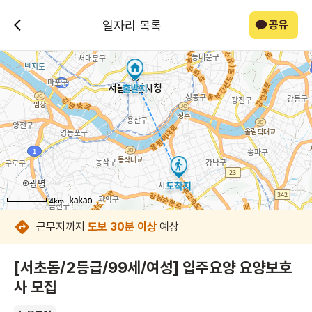
일자리 목록
공유
4km
4km
4km
4km
4km
4km
4km
4km
근무지까지
도보 30분 이상
예상
[서초동/2등급/99세/여성] 입주요양 요양보호
사 모집