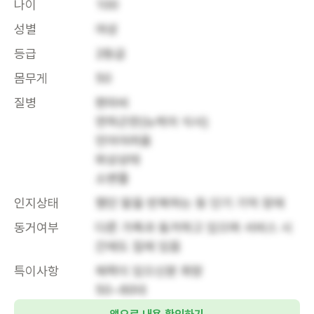
나이
100
성별
여성
등급
2등급
몸무게
50
질병
편마비

연하곤란(뉴케어 식사)

언어어려움

와상상태

소변줄
인지상태
했던 말을 반복하는 등 단기 기억 장애
동거여부
다른 가족과 동거하고 있으며 서비스 시
간에도 집에 있음
특이사항
체력이 있으신분 희망

50~60대