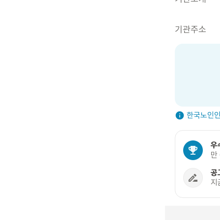
기관주소
한국노인인
우
만
공
지