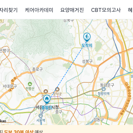
자리찾기
케어아카데미
요양매거진
CBT모의고사
혜
지
도보 30분 이상
예상