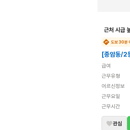
근처 시급 
도보 30분 
[종암동/2
급여
근무유형
어르신정보
근무요일
근무시간
관심