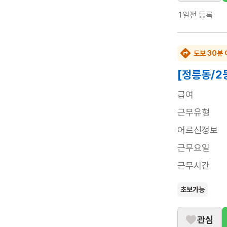
1일전
등록
도보 30분 
[정릉동/2
급여
근무유형
어르신정보
근무요일
근무시간
초보가능
관심