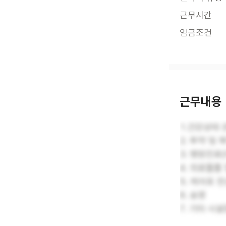
근무시간
임금조건
근무내용
1.건강상태 
2. 투약 및
3. 병원진료
4. 의료물품
5. 케어포 
6. 송영
7. 기타 시