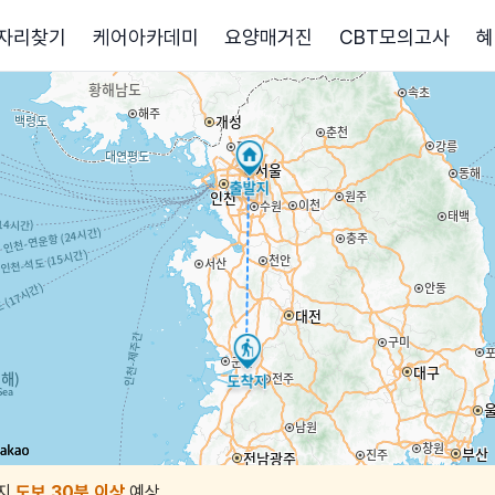
자리찾기
케어아카데미
요양매거진
CBT모의고사
혜
지
도보 30분 이상
예상