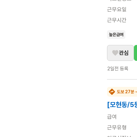
근무요일
근무시간
높은급여
관심
2일전
등록
도보 27분 
[모현동/5
급여
근무유형