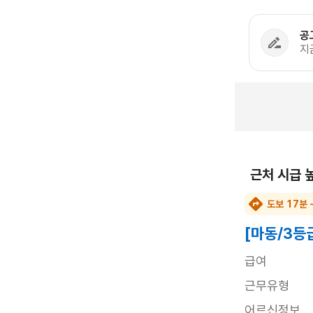
공
지
근처 시급 
도보 17분 
[마동/3등
급여
근무유형
어르신정보