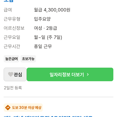
급여
월급 4,300,000원
근무유형
입주요양
어르신정보
여성 · 2등급
근무요일
월~일 (주 7일)
근무시간
종일 근무
높은급여
초보가능
관심
일자리정보 더보기
2일전
등록
도보 30분 이상 예상