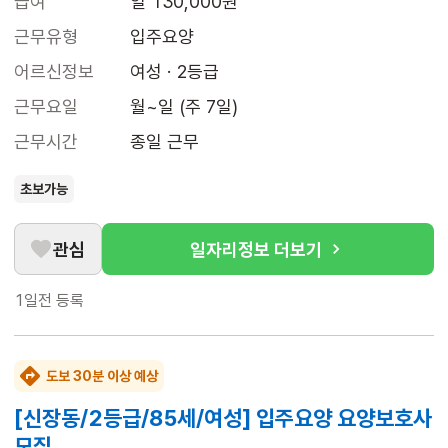
급여
일 130,000원
근무유형
입주요양
어르신정보
여성 · 2등급
근무요일
월~일 (주 7일)
근무시간
종일 근무
초보가능
관심
일자리정보 더보기
1일전
등록
도보 30분 이상 예상
[신장동/2등급/85세/여성] 입주요양 요양보호사
모집