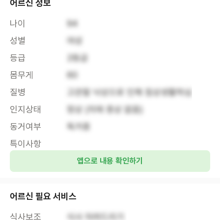
어르신 정보
나이
94
성별
여성
등급
2등급
몸무게
60
질병
고관절 낙상으로 인해 침상생활하심
인지상태
정상 (치매 증상 없음)
동거여부
독거중
특이사항
앱으로 내용 확인하기
어르신 필요 서비스
식사보조
식사 차려드리기