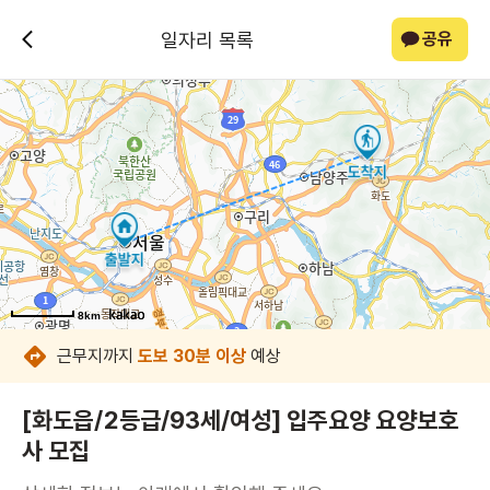
일자리 목록
공유
8km
8km
8km
8km
8km
8km
8km
8km
근무지까지
도보 30분 이상
예상
[화도읍/2등급/93세/여성] 입주요양 요양보호
사 모집