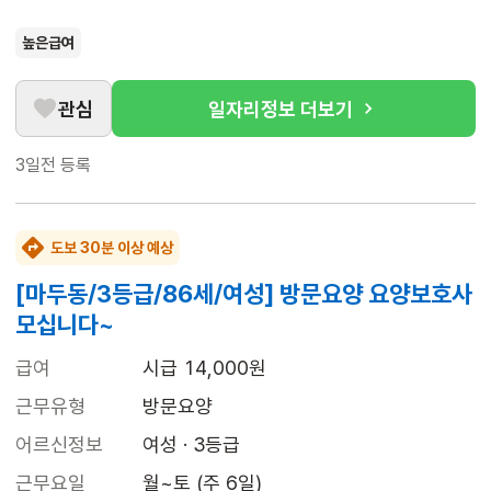
높은급여
관심
일자리정보 더보기
3일전
등록
도보 30분 이상 예상
[마두동/3등급/86세/여성] 방문요양 요양보호사
모십니다~
급여
시급 14,000원
근무유형
방문요양
어르신정보
여성 · 3등급
근무요일
월~토 (주 6일)