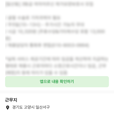
[일산동] 3등급 여자어르신 재가요양보호사 모집
/ 골절 수술로 기저귀케어 필요
/ 주5일(10~13시) - 추가시간 가능자 우대
/ 시급 10,320원 (주휴수당&기타제수당 포함 13,000
원)
/ 채용담당자 통화후 면접(010-9003-0664)
*실제 서비스 제공기간에 따라 임금을 계산하여 지급하는
형태로 채용시 근로자마다 소정근로시간이나 임금, 근무
(예정)지 등에 차이가 있을 수 있음
앱으로 내용 확인하기
근무지
경기도 고양시 일산서구