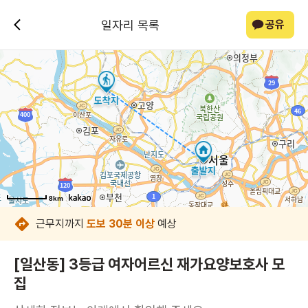
일자리 목록
공유
8km
8km
8km
8km
8km
8km
8km
8km
근무지까지
도보 30분 이상
예상
[일산동] 3등급 여자어르신 재가요양보호사 모
집