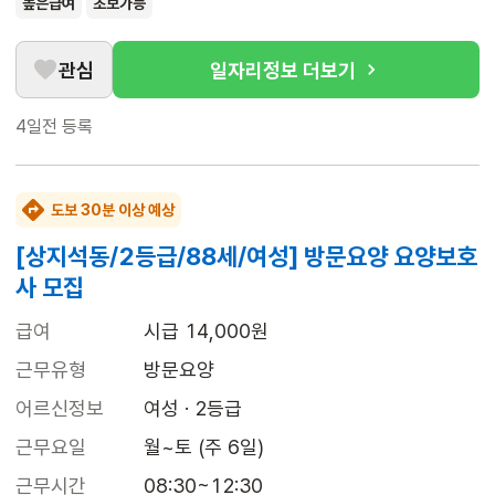
높은급여
초보가능
관심
일자리정보 더보기
4일전
등록
도보 30분 이상 예상
[상지석동/2등급/88세/여성] 방문요양 요양보호
사 모집
급여
시급 14,000원
근무유형
방문요양
어르신정보
여성 · 2등급
근무요일
월~토 (주 6일)
근무시간
08:30~12:30