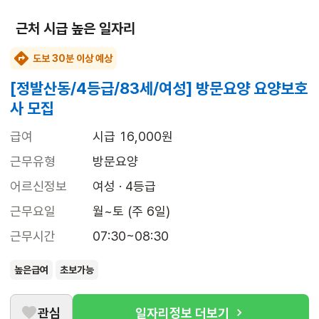
근처 시급 높은 일자리
도보 30분 이상 예상
[정발산동/4등급/83세/여성] 방문요양 요양보호
사 모집
급여
시급 16,000원
근무유형
방문요양
어르신정보
여성 · 4등급
근무요일
월~토 (주 6일)
근무시간
07:30~08:30
높은급여
초보가능
관심
일자리정보 더보기